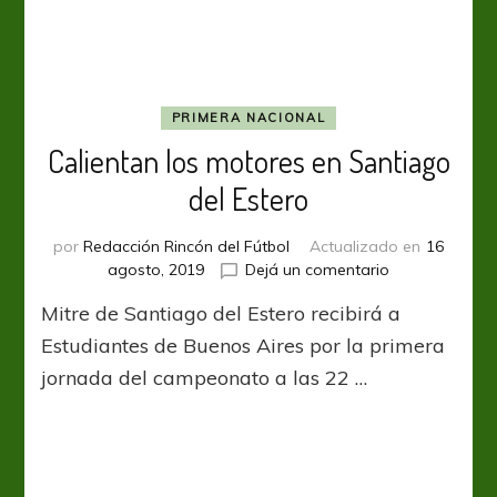
PRIMERA NACIONAL
Calientan los motores en Santiago
del Estero
por
Redacción Rincón del Fútbol
Actualizado en
16
en
agosto, 2019
Dejá un comentario
Calientan
Mitre de Santiago del Estero recibirá a
los
motores
Estudiantes de Buenos Aires por la primera
en
jornada del campeonato a las 22 …
Santiago
del
Estero