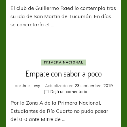
Mitre
El club de Guillermo Raed lo contempla tras
realiza
tratativas
su ida de San Martín de Tucumán. En días
por
se concretaría el …
Juan
Mercier
PRIMERA NACIONAL
Empate con sabor a poco
por
Ariel Levy
Actualizado en
23 septiembre, 2019
en
Dejá un comentario
Empate
Por la Zona A de la Primera Nacional,
con
sabor
Estudiantes de Río Cuarto no pudo pasar
a
del 0-0 ante Mitre de …
poco