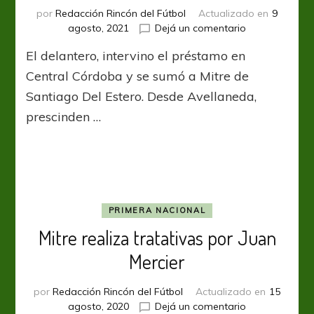
por
Redacción Rincón del Fútbol
Actualizado en
9
en
agosto, 2021
Dejá un comentario
Racing
El delantero, intervino el préstamo en
cedió
a
Central Córdoba y se sumó a Mitre de
Santiago
Santiago Del Estero. Desde Avellaneda,
Rosales
prescinden …
PRIMERA NACIONAL
Mitre realiza tratativas por Juan
Mercier
por
Redacción Rincón del Fútbol
Actualizado en
15
en
agosto, 2020
Dejá un comentario