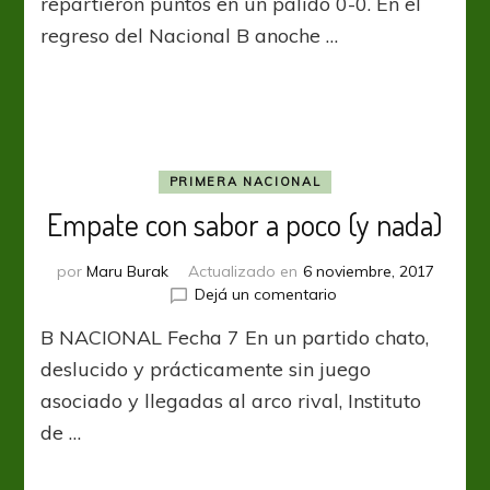
repartieron puntos en un pálido 0-0. En el
regreso del Nacional B anoche …
PRIMERA NACIONAL
Empate con sabor a poco (y nada)
por
Maru Burak
Actualizado en
6 noviembre, 2017
en
Dejá un comentario
Empate
B NACIONAL Fecha 7 En un partido chato,
con
sabor
deslucido y prácticamente sin juego
a
asociado y llegadas al arco rival, Instituto
poco
de …
(y
nada)