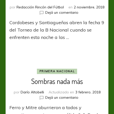
por
Redacción Rincón del Fútbol
en
2 noviembre, 2018
en
Dejá un comentario
Instituto
Cordobeses y Santiagueños abren la fecha 9
y
Mitre
del Torneo de la B Nacional cuando se
se
enfrenten esta noche a las …
miden
en
Alta
Córdoba
PRIMERA NACIONAL
Sombras nada más
por
Darío Altobelli
Actualizado en
3 febrero, 2018
en
Dejá un comentario
Sombras
Ferro y Mitre aburrieron a todos y
nada
más