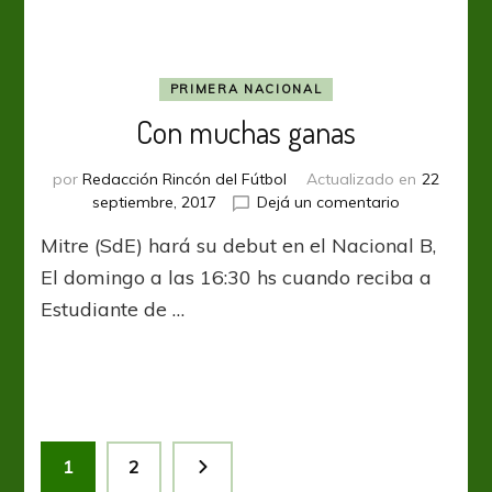
PRIMERA NACIONAL
Con muchas ganas
por
Redacción Rincón del Fútbol
Actualizado en
22
en
septiembre, 2017
Dejá un comentario
Con
Mitre (SdE) hará su debut en el Nacional B,
muchas
ganas
El domingo a las 16:30 hs cuando reciba a
Estudiante de …
Paginación
Página
Página
1
2
de