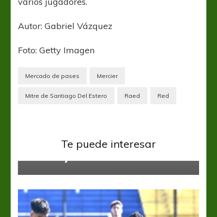
varios jugadores.
Autor: Gabriel Vázquez
Foto: Getty Imagen
Mercado de pases
Mercier
Mitre de Santiago Del Estero
Raed
Red
Primera Nacional
Defensores de Belgrano y Central
Cordoba, un duelo con el reducido
Te puede interesar
como objetivo