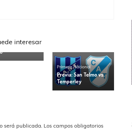
a Nacional
vo Álvarez: “La
ada de Aldosivi
uede interesar
plus a favor del
o”
Primera Nacional
Previa: San Telmo vs.
Temperley
no será publicada.
Los campos obligatorios