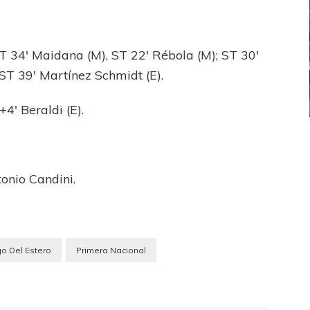
T 34′ Maidana (M), ST 22′ Rébola (M); ST 30′
; ST 39′ Martínez Schmidt (E).
4′ Beraldi (E).
ICANA
LANÚS
UEFA CHAMPIONS LEAGUE
fendido
PSG celebró el bicampeonato
onio Candini.
go Del Estero
Primera Nacional