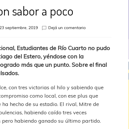
n sabor a poco
en
23 septiembre, 2019
Dejá un comentario
Empate
con
sabor
ional, Estudiantes de Río Cuarto no pudo
a
tiago del Estero, yéndose con la
poco
ogrado más que un punto. Sobre el final
lsados.
e, con tres victorias al hilo y sabiendo que
compromiso como local, con ese plus que
 ha hecho de su estadio. El rival, Mitre de
bulencias, habiendo caído tres veces
s pero habiendo ganado su último partido.