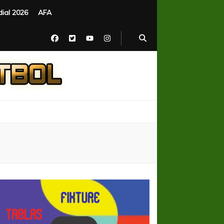
ial 2026
AFA