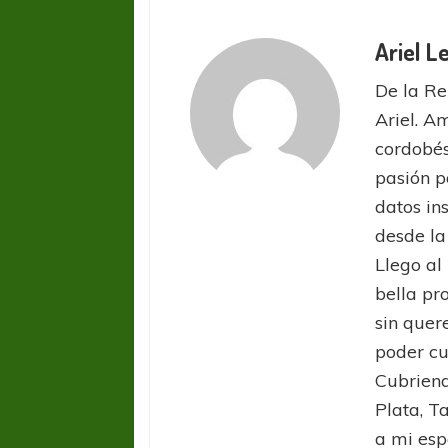
Ariel L
De la Re
Ariel. A
cordobés
pasión p
datos in
desde la
Llego al
bella pr
sin quer
poder cu
FÚTBOL FEMENINO
FÚTBOL 
Cubriend
REGIONAL AMATEUR
REGIONAL
Plata, T
Ajustada caída de Verónica en Alejandro
Verónica jugará ante 
a mi esp
Korn
Fed