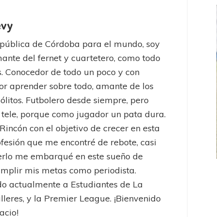
evy
pública de Córdoba para el mundo, soy
mante del fernet y cuartetero, como todo
. Conocedor de todo un poco y con
or aprender sobre todo, amante de los
sólitos. Futbolero desde siempre, pero
 tele, porque como jugador un pata dura.
 Rincón con el objetivo de crecer en esta
ofesión que me encontré de rebote, casi
erlo me embarqué en este sueño de
mplir mis metas como periodista.
FEMENINO
FÚTBOL FEMENINO
o actualmente a Estudiantes de La
 AMATEUR
LIGA DE LA COSTA
alleres, y la Premier League. ¡Bienvenido
Estrella del Sur en el
Las campeonas festejaron ante su gente
acio!
eral