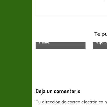
Primer
Primera Nacional
Gusta
Horacio Ramírez: “No
hinch
Te p
queremos defraudar a
es un 
nadie”
equip
Deja un comentario
Tu dirección de correo electrónico 