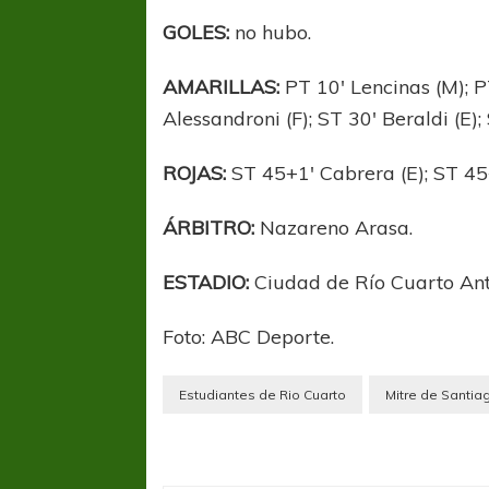
GOLES:
no hubo.
AMARILLAS:
PT 10′ Lencinas (M); P
Alessandroni (F); ST 30′ Beraldi (E)
ROJAS:
ST 45+1′ Cabrera (E); ST 45+
COPA SUDAMER
ÁRBITRO:
Nazareno Arasa.
Sur De
ESTADIO:
Ciudad de Río Cuarto Ant
COPA SUDAMERICANA
TIGRE
A pesar de la derrota Tigre avanzó a
Foto: ABC Deporte.
Octavos de Final
Estudiantes de Rio Cuarto
Mitre de Santia