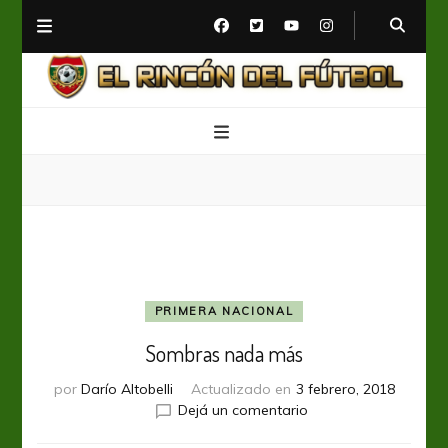
El Rincón del Fútbol
Diario digital de Fútbol
PRIMERA NACIONAL
Sombras nada más
por
Darío Altobelli
Actualizado en
3 febrero, 2018
en
Dejá un comentario
Sombras