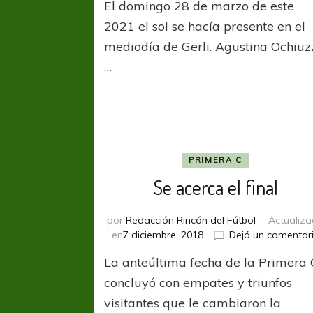
El domingo 28 de marzo de este
Merlo:
“Uno
2021 el sol se hacía presente en el
de
mediodía de Gerli. Agustina Ochiuz
mis
…
sueño
era
ser
jugad
profe
y
lo
PRIMERA C
logré”
Se acerca el final
por
Redacción Rincón del Fútbol
Actualiz
en
7 diciembre, 2018
Dejá un comentar
La anteúltima fecha de la Primera 
concluyó con empates y triunfos
visitantes que le cambiaron la