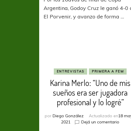
y
clasifica
Argentina, Godoy Cruz le ganó 4-0 
mendoc
El Porvenir, y avanzo de forma …
ENTREVISTAS
PRIMERA A FEM
Karina Merlo: “Uno de mis
sueños era ser jugadora
profesional y lo logré”
por
Diego González
Actualizado en
18 ma
en
2021
Dejá un comentario
Karin