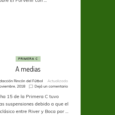
obre El Porvenir con …
PRIMERA C
A medias
dacción Rincón del Fútbol
Actualizado
en
oviembre, 2018
Dejá un comentario
A
cha 15 de la Primera C tuvo
medias
as suspensiones debido a que el
clásico entre River y Boca por …