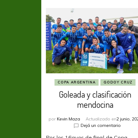
COPA ARGENTINA
GODOY CRUZ
Goleada y clasificación
mendocina
por
Kevin Maza
Actualizado en
2 junio, 20
en
Dejá un comentario
Golead
Por los 16avos de final de Copa