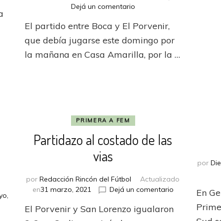
en
Dejá un comentario
ción
a
La
ina
El partido entre Boca y El Porvenir,
increíble
suspensión
que debía jugarse este domingo por
del
la mañana en Casa Amarilla, por la …
partido
entre
Boca
y
El
Porvenir
PRIMERA A FEM
Partidazo al costado de las
vias
por
Di
por
Redacción Rincón del Fútbol
Actualizado
en
en
31 marzo, 2021
Dejá un comentario
En Ger
yo,
Partidazo
Prime
El Porvenir y San Lorenzo igualaron
al
a
costado