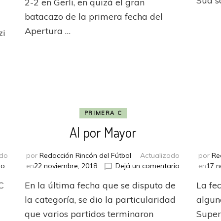
Sud s
2-2 en Gerli, en quizá el gran
de
batacazo de la primera fecha del
las
Apertura …
vias
zi
s
ora
sional
PRIMERA C
Al por Mayor
ado
por
Redacción Rincón del Fútbol
Actualizado
por
Re
en
en
io
en
22 noviembre, 2018
Dejá un comentario
en
17 n
Se
Al
C
En la última fecha que se disputo de
La fe
acerca
por
el
Mayor
la categoría, se dio la particularidad
algun
final
que varios partidos terminaron
Super