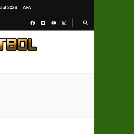
ial 2026
AFA