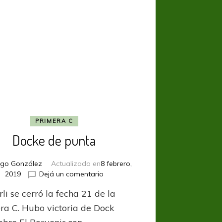
PRIMERA C
Docke de punta
ego González
Actualizado en
8 febrero,
en
2019
Dejá un comentario
Docke
li se cerró la fecha 21 de la
de
punta
ra C. Hubo victoria de Dock