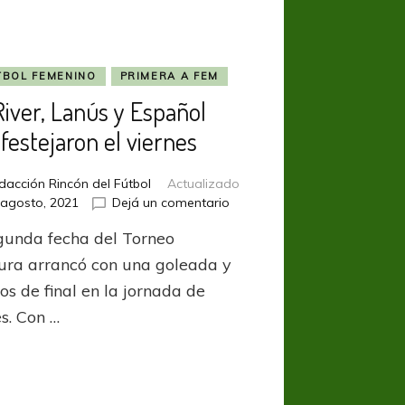
TBOL FEMENINO
PRIMERA A FEM
River, Lanús y Español
festejaron el viernes
dacción Rincón del Fútbol
Actualizado
en
 agosto, 2021
Dejá un comentario
River,
gunda fecha del Torneo
Lanús
y
ura arrancó con una goleada y
Español
os de final en la jornada de
festejaron
s. Con …
el
viernes