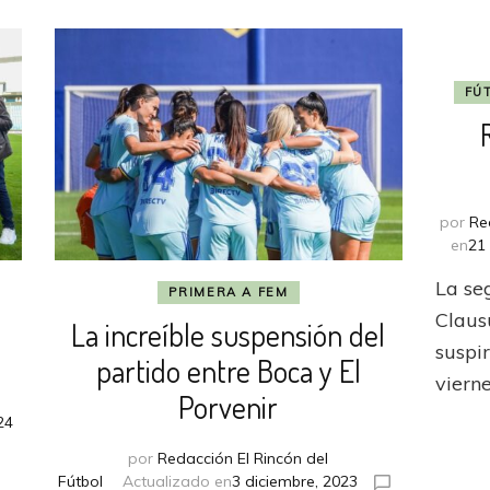
FÚ
por
Re
en
21
La se
PRIMERA A FEM
Claus
La increíble suspensión del
suspir
partido entre Boca y El
vierne
Porvenir
24
por
Redacción El Rincón del
a
Fútbol
Actualizado en
3 diciembre, 2023