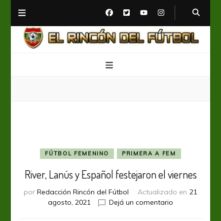
El Rincón del Fútbol
Diario digital de Fútbol
FÚTBOL FEMENINO
PRIMERA A FEM
River, Lanús y Español festejaron el viernes
por
Redacción Rincón del Fútbol
Actualizado en
21
en
agosto, 2021
Dejá un comentario
River,