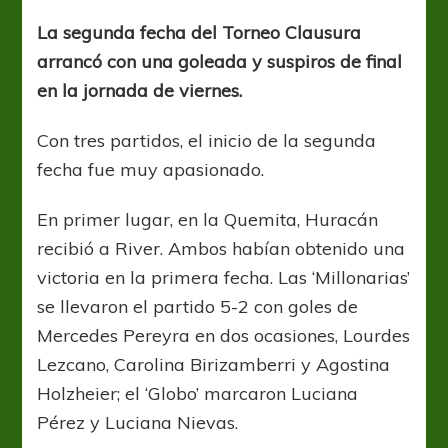
Lanús
y
La segunda fecha del Torneo Clausura
Español
arrancó con una goleada y suspiros de final
festejaron
el
en la jornada de viernes.
viernes
Con tres partidos, el inicio de la segunda
fecha fue muy apasionado.
En primer lugar, en la Quemita, Huracán
recibió a River. Ambos habían obtenido una
victoria en la primera fecha. Las ‘Millonarias’
se llevaron el partido 5-2 con goles de
Mercedes Pereyra en dos ocasiones, Lourdes
Lezcano, Carolina Birizamberri y Agostina
Holzheier; el ‘Globo’ marcaron Luciana
Pérez y Luciana Nievas.