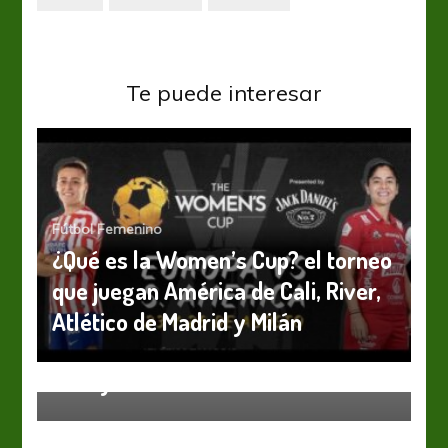
Te puede interesar
Fútbol Femenino
¿Qué es la Women’s Cup? el torneo
que juegan América de Cali, River,
Atlético de Madrid y Milán
Fútbol Femenino
Ensaya con la albiceleste
Fútbol Femenino
Selección Nacional
Sub 20
Las herederas se preparan