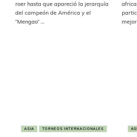
le
roer hasta que apareció la jerarquía
afric
2021:
costó
Al
del campeón de América y el
partic
pero
Hilal
“Mengao” …
mejor
es
golpeó
finalista
temprano
y
es
el
más
ganador
de
Asia
ASIA
TORNEOS INTERNACIONALES
AS