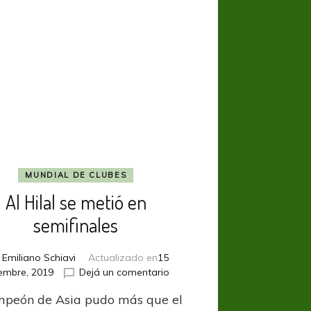
MUNDIAL DE CLUBES
Al Hilal se metió en
semifinales
r
Emiliano Schiavi
Actualizado en
15
en
iembre, 2019
Dejá un comentario
Al
mpeón de Asia pudo más que el
Hilal