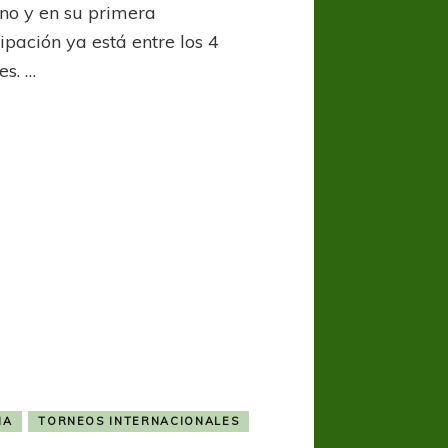
se
ano y en su primera
metió
ipación ya está entre los 4
en
es. …
semifinales
IA
TORNEOS INTERNACIONALES