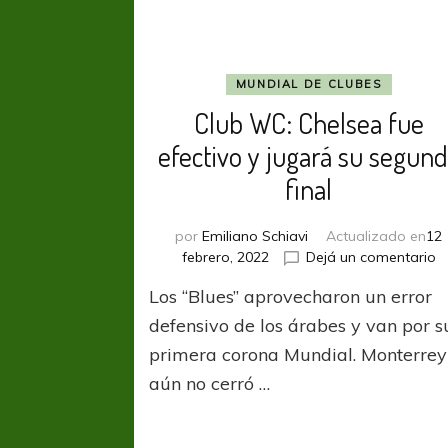
MUNDIAL DE CLUBES
Club WC: Chelsea fue
efectivo y jugará su segun
final
por
Emiliano Schiavi
Actualizado en
12
e
febrero, 2022
Dejá un comentario
C
Los “Blues” aprovecharon un error
W
C
defensivo de los árabes y van por s
f
primera corona Mundial. Monterrey
ef
aún no cerró …
y
j
s
s