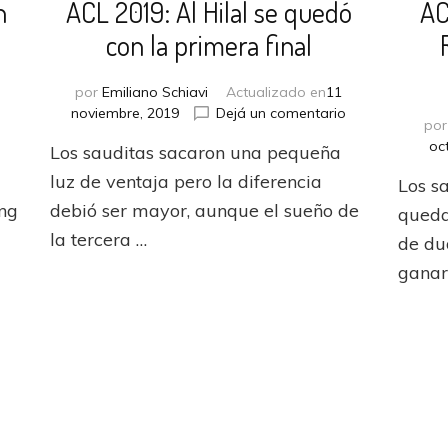
n
ACL 2019: Al Hilal se quedó
AC
con la primera final
por
Emiliano Schiavi
Actualizado en
11
en
en
noviembre, 2019
Dejá un comentario
po
ACL
ACL
oc
Los sauditas sacaron una pequeña
2019:
2019:
Al
Al
luz de ventaja pero la diferencia
Los sa
Hilal,
Hilal
ang
debió ser mayor, aunque el sueño de
queda
campeón
se
la tercera …
por
quedó
de du
tercera
con
ganar
vez
la
primera
final