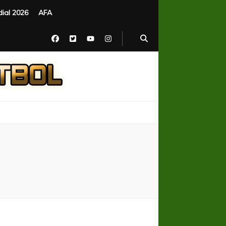
ial 2026
AFA