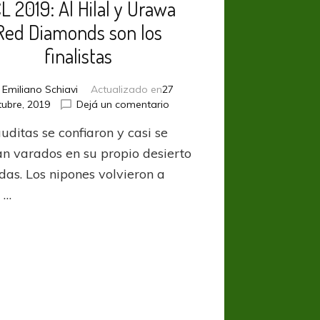
L 2019: Al Hilal y Urawa
Red Diamonds son los
finalistas
r
Emiliano Schiavi
Actualizado en
27
en
tubre, 2019
Dejá un comentario
ACL
uditas se confiaron y casi se
2019:
Al
n varados en su propio desierto
Hilal
das. Los nipones volvieron a
y
 …
Urawa
Red
Diamonds
son
los
finalistas