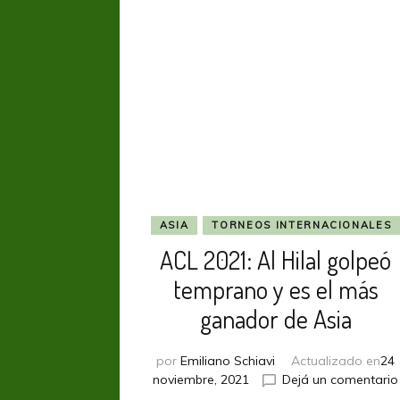
fi
ASIA
TORNEOS INTERNACIONALES
ACL 2021: Al Hilal golpeó
temprano y es el más
ganador de Asia
por
Emiliano Schiavi
Actualizado en
24
noviembre, 2021
Dejá un comentario