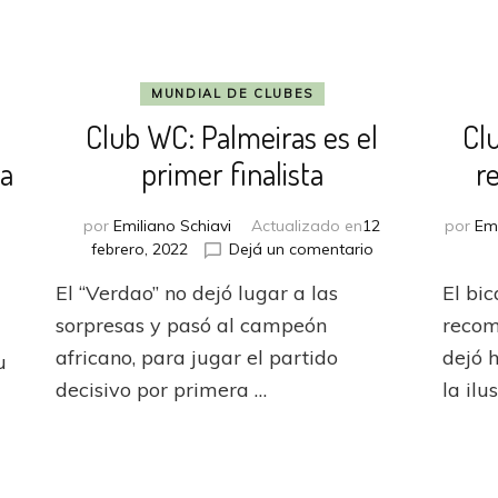
MUNDIAL DE CLUBES
Club WC: Palmeiras es el
Cl
da
primer finalista
r
por
Emiliano Schiavi
Actualizado en
12
por
Emi
en
febrero, 2022
Dejá un comentario
Club
n
El “Verdao” no dejó lugar a las
El bi
WC:
lub
Palmeiras
sorpresas y pasó al campeón
recom
C:
es
helsea
africano, para jugar el partido
dejó 
u
el
ue
decisivo por primera …
la ilu
primer
ectivo
finalista
ugará
u
egunda