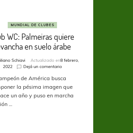
MUNDIAL DE CLUBES
ub WC: Palmeiras quiere
evancha en suelo árabe
liano Schiavi
Actualizado en
8 febrero,
en
2022
Dejá un comentario
Club
campeón de América busca
WC:
Palmeiras
poner la pésima imagen que
quiere
hace un año y puso en marcha
revancha
sión …
en
suelo
árabe