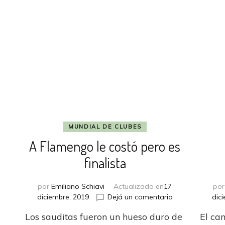
nal
MUNDIAL DE CLUBES
A Flamengo le costó pero es
finalista
por
Emiliano Schiavi
Actualizado en
17
po
en
diciembre, 2019
Dejá un comentario
dic
A
en
Los sauditas fueron un hueso duro de
El ca
Flamengo
ACL