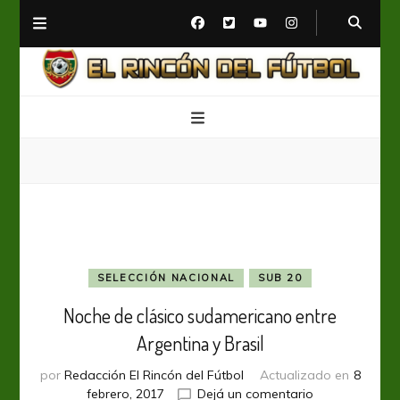
El Rincón del Fútbol
Diario digital de Fútbol
SELECCIÓN NACIONAL
SUB 20
Noche de clásico sudamericano entre
Argentina y Brasil
por
Redacción El Rincón del Fútbol
Actualizado en
8
en
febrero, 2017
Dejá un comentario