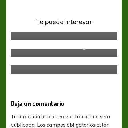
Fútbol Femenino
Selección Nacional
Te puede interesar
Dura derrota con Corea del Sur
Selección Nacional
Efemérides del 14 de mayo
Fútbol Femenino
Selección Nacional
Odesur 2018:Goleada en
Cochabamba
Deja un comentario
Tu dirección de correo electrónico no será
publicada.
Los campos obligatorios están