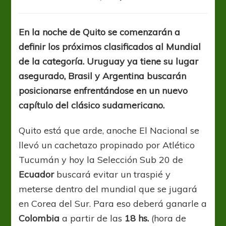
Noche
de
clásico
En la noche de Quito se comenzarán a
sudamericano
definir los próximos clasificados al Mundial
entre
Argentina
de la categoría. Uruguay ya tiene su lugar
y
asegurado, Brasil y Argentina buscarán
Brasil
posicionarse enfrentándose en un nuevo
capítulo del clásico sudamericano.
Quito está que arde, anoche El Nacional se
llevó un cachetazo propinado por Atlético
Tucumán y hoy la Selección Sub 20 de
Ecuador
buscará evitar un traspié y
meterse dentro del mundial que se jugará
en Corea del Sur. Para eso deberá ganarle a
Colombia
a partir de las
18 hs.
(hora de