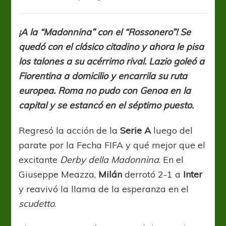
Serie
A:
Milán
¡A la “Madonnina” con el “Rossonero”! Se
fue
quedó con el clásico citadino y ahora le pisa
dueño
de
los talones a su acérrimo rival. Lazio goleó a
la
Fiorentina a domicilio y encarrila su ruta
ciudad
europea. Roma no pudo con Genoa en la
y
puso
capital y se estancó en el séptimo puesto.
el
torneo
Regresó la acción de la
Serie A
luego del
al
parate por la Fecha FIFA y qué mejor que el
rojo
vivo
excitante
Derby della Madonnina
. En el
Giuseppe Meazza,
Milán
derrotó 2-1 a
Inter
y reavivó la llama de la esperanza en el
scudetto
.