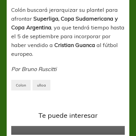
Colón buscará jerarquizar su plantel para
afrontar
Superliga, Copa Sudamericana y
Copa Argentina
, ya que tendrá tiempo hasta
el 5 de septiembre para incorporar por
haber vendido a
Cristian Guanca
al fútbol
europeo.
Por Bruno Ruscitti
Colon
ulloa
Colón
Copa Libertadores
Te puede interesar
Un Ciclón tumbó al Sabalero