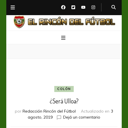
El Rincón del Fútbol
Diario digital de Fútbol
COLÓN
¿Será Ulloa?
por
Redacción Rincón del Fútbol
Actualizado en
3
en
agosto, 2019
Dejá un comentario
¿Será