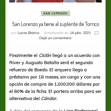
SAN LORENZO
San Lorenzo ya tiene al suplente de Torrico
por
Lucas Blanco
Actualizado en
14 julio, 2021
en
Dejá un comentario
San
Lorenzo
ya
Finalmente el
Ciclón
llegó a un acuerdo con
tiene
River y Augusto Batalla será el segundo
al
suplente
refuerzo de Boedo. El arquero llega a
de
préstamo por 18 meses, sin cargo y con una
Torrico
opción de compra de 1.000.000 dólares por
el 80% de la ficha. El portero arriba para ser
alternativa del
Cóndor.
A días del comienzo de la
Liga Profesional
,