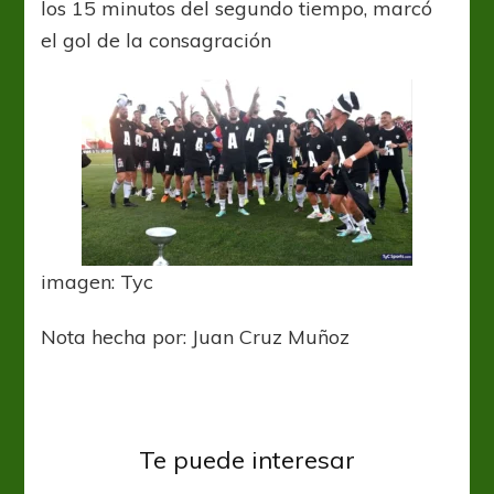
los 15 minutos del segundo tiempo, marcó
el gol de la consagración
imagen: Tyc
Nota hecha por: Juan Cruz Muñoz
Arsenal
Copa Argentina
Primera Nacional
Se despeja por un rato de la B
Nacional para afrontar el duelo por
Primera Nacional
Te puede interesar
Chacarita se fue para arriba y
Copa Argentina