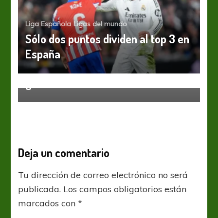
Liga Española
Ligas del mundo
Sólo dos puntos dividen al top 3 en
España
Liga Española
La Liga: Atlético Madrid, el Real
ganador del clásico
Deja un comentario
Tu dirección de correo electrónico no será
publicada.
Los campos obligatorios están
marcados con
*