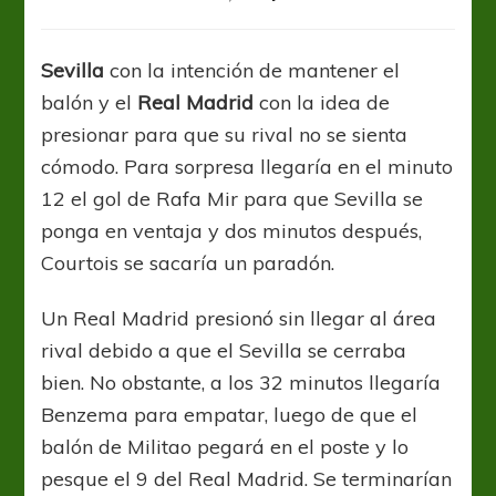
La
Liga:
Real
Sevilla
con la intención de mantener el
Madrid
balón y el
Real Madrid
con la idea de
no
afloja
presionar para que su rival no se sienta
el
cómodo. Para sorpresa llegaría en el minuto
liderato
12 el gol de Rafa Mir para que Sevilla se
de
La
ponga en ventaja y dos minutos después,
Liga
Courtois se sacaría un paradón.
Un Real Madrid presionó sin llegar al área
rival debido a que el Sevilla se cerraba
bien. No obstante, a los 32 minutos llegaría
Benzema para empatar, luego de que el
balón de Militao pegará en el poste y lo
pesque el 9 del Real Madrid. Se terminarían