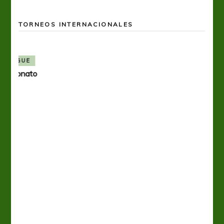
TORNEOS INTERNACIONALES
BOCA JUNIORS
COPA LIBERTADORES
Una nueva frustración para Boca