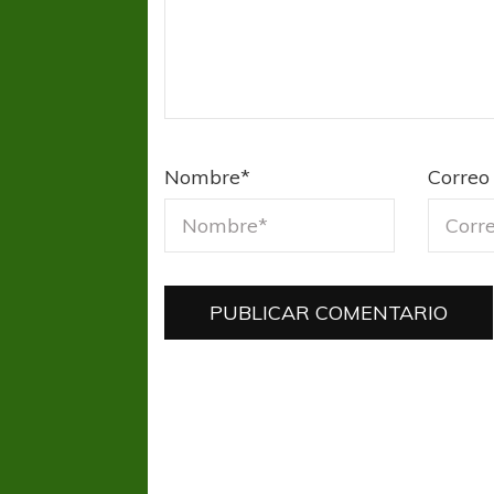
Nombre
*
Correo 
COPA SUDAMER
Sur De
COPA SUDAMERICANA
TIGRE
A pesar de la derrota Tigre avanzó a
Octavos de Final