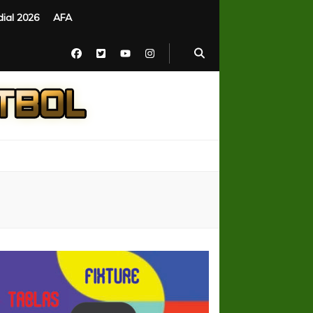
ial 2026
AFA