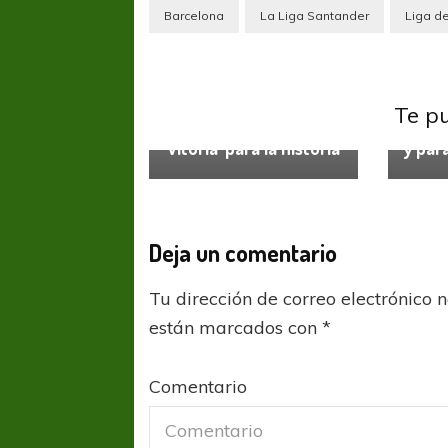
Barcelona
La Liga Santander
Liga d
Liga Española
Ligas del
Liga E
Te p
mundo
Ramos
‘Vitoria’ para la historia
y par
Deja un comentario
Tu dirección de correo electrónico 
están marcados con
*
Comentario