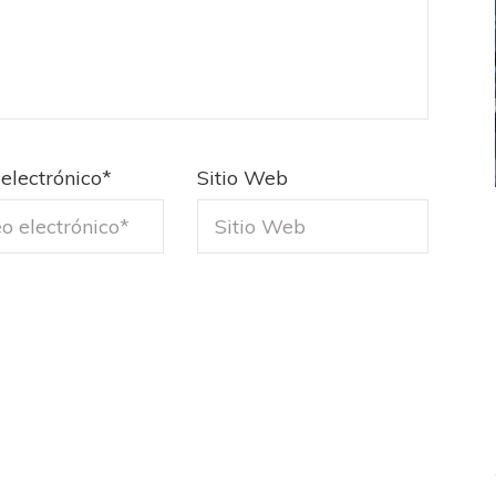
electrónico
*
Sitio Web
ICANA
LANÚS
UEFA CHAMPIONS LEAGUE
fendido
PSG celebró el bicampeonato