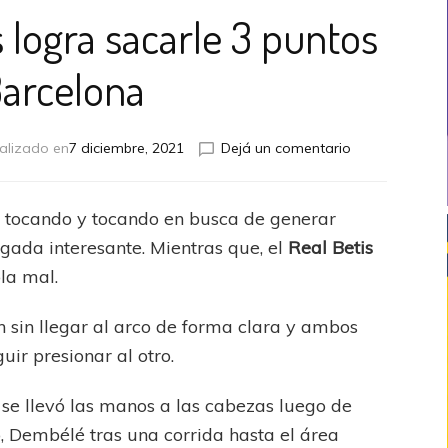
s logra sacarle 3 puntos
Barcelona
en
alizado en
7 diciembre, 2021
Dejá un comentario
La
Liga:
Real
a
tocando y tocando en busca de generar
Betis
ugada interesante. Mientras que, el
Real Betis
logra
sacarle
la mal.
3
puntos
n sin llegar al arco de forma clara y ambos
al
ir presionar al otro.
Barcelona
 se llevó las manos a las cabezas luego de
, Dembélé tras una corrida hasta el área