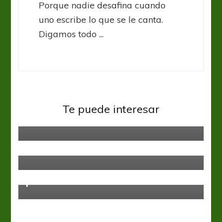
Porque nadie desafina cuando
uno escribe lo que se le canta.
Digamos todo ...
Liga Española
Ganó el Girona y el Depor sigue en
Te puede interesar
caída libre
Liga Española
La Liga: El mano a mano sigue su
curso
Liga Española
La Liga: Real Madrid hizo agua y no
pudo acercarse a Barcelona