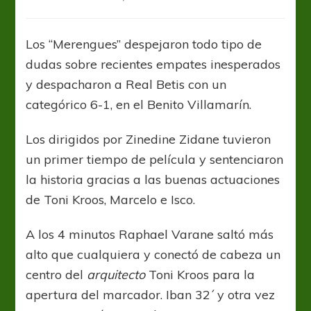
La
Liga:
Real
Los “Merengues” despejaron todo tipo de
Madrid
dudas sobre recientes empates inesperados
también
se
y despacharon a Real Betis con un
floreó
categórico 6-1, en el Benito Villamarín.
y
es
Los dirigidos por Zinedine Zidane tuvieron
puntero
un primer tiempo de película y sentenciaron
la historia gracias a las buenas actuaciones
de Toni Kroos, Marcelo e Isco.
A los 4 minutos Raphael Varane saltó más
alto que cualquiera y conectó de cabeza un
centro del
arquitecto
Toni Kroos para la
apertura del marcador. Iban 32´ y otra vez