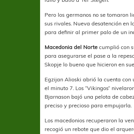
Pero los germanos no se tomaron li
sus rivales. Nueva desatención en l
para definir al primer palo de un i
Macedonia del Norte
cumplió con s
para asegurarse el pase a la repes
Skopje lo bueno que hicieron en sue
Egzijan Alioski abrió la cuenta co
el minuto 7. Los “Vikingos” nivelaro
Bjarnason bajó una pelota de cabez
preciso y precioso para empujarla.
FÚTBOL FEMENINO
FÚTBOL 
REGIONAL AMATEUR
REGIONAL
Los macedonios recuperaron la vent
Ajustada caída de Verónica en Alejandro
Verónica jugará ante 
recogió un rebote que dio el arquer
Korn
Fed