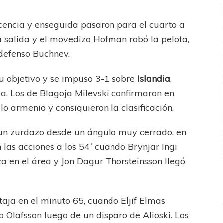
cencia y enseguida pasaron para el cuarto a
a salida y el movedizo Hofman robó la pelota,
ndefenso Buchnev.
u objetivo y se impuso 3-1 sobre
Islandia
,
ca. Los de Blagoja Milevski confirmaron en
lo armenio y consiguieron la clasificación.
n un zurdazo desde un ángulo muy cerrado, en
n las acciones a los 54´ cuando Brynjar Ingi
a en el área y Jon Dagur Thorsteinsson llegó
FEMENINO
FÚTBOL FEMENINO
 AMATEUR
LIGA DE LA COSTA
aja en el minuto 65, cuando Eljif Elmas
Estrella del Sur en el
Las campeonas festejaron ante su gente
o Olafsson luego de un disparo de Alioski. Los
eral