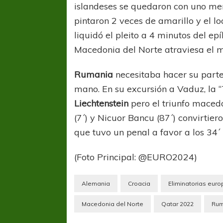
islandeses se quedaron con uno men
pintaron 2 veces de amarillo y el l
liquidó el pleito a 4 minutos del e
Macedonia del Norte atraviesa el m
Rumania
necesitaba hacer su parte
mano. En su excursión a Vaduz, la “
Liechtenstein
pero el triunfo maced
(7´) y Nicuor Bancu (87´) convirtier
que tuvo un penal a favor a los 34´ 
(Foto Principal: @EURO2024)
Alemania
Croacia
Eliminatorias eur
Macedonia del Norte
Qatar 2022
Rum