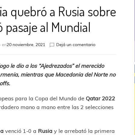
ia quebró a Rusia sobre
có pasaje al Mundial
en
o en
20 noviembre, 2021
Dejá un comentario
Qatar
2022:
Croacia
go le dio a los “Ajedrezados” el merecido
quebró
 Armenia, mientras que Macedonia del Norte no
a
Rusia
offs.
sobre
el
ropeas para la Copa del Mundo de
Qatar 2022
final
verdadero mano a mano entre las 2 selecciones
y
sacó
pasaje
al
ia
venció 1-0 a
Rusia
y le arrebató la primera
Mundial