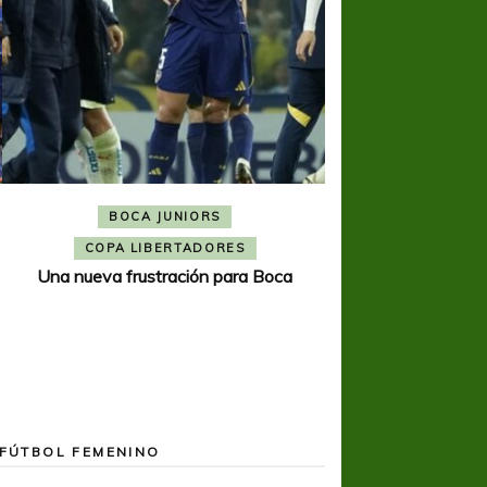
BOCA JUNIORS
COPA SUDAMER
Noche inolvida
COPA LIBERTADORES
Una nueva frustración para Boca
FÚTBOL FEMENINO