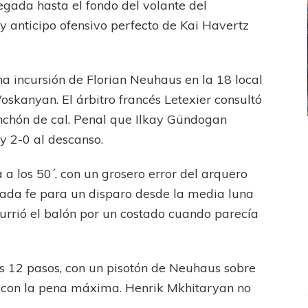
legada hasta el fondo del volante del
 anticipo ofensivo perfecto de Kai Havertz
a incursión de Florian Neuhaus en la 18 local
skanyan. El árbitro francés Letexier consultó
nchón de cal. Penal que Ilkay Gündogan
 y 2-0 al descanso.
ICANA
LANÚS
UEFA CHAMPIONS LEAGUE
fendido
PSG celebró el bicampeonato
 los 50´, con un grosero error del arquero
da fe para un disparo desde la media luna
currió el balón por un costado cuando parecía
s 12 pasos, con un pisotón de Neuhaus sobre
 con la pena máxima. Henrik Mkhitaryan no