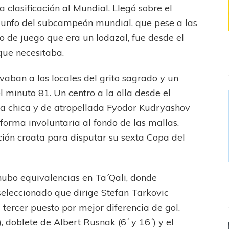
a clasificación al Mundial. Llegó sobre el
triunfo del subcampeón mundial, que pese a las
 de juego que era un lodazal, fue desde el
que necesitaba.
aban a los locales del grito sagrado y un
l minuto 81. Un centro a la olla desde el
ea chica y de atropellada Fyodor Kudryashov
 forma involuntaria al fondo de las mallas.
ación croata para disputar su sexta Copa del
hubo equivalencias en Ta´Qali, donde
 seleccionado que dirige Stefan Tarkovic
 tercer puesto por mejor diferencia de gol.
), doblete de Albert Rusnak (6´ y 16´) y el