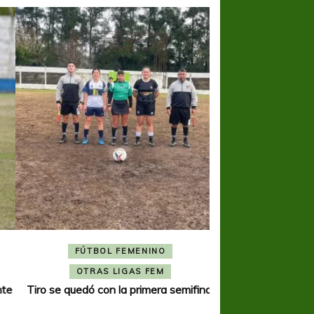
FÚTBOL FEMENINO
FÚTBOL 
OTRAS LIGAS FEM
OTRAS L
Tiro se quedó con la primera semifinal
Tiro Federal sacó el 
del Torne