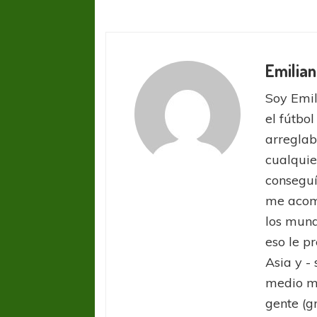
Emilian
Soy Emil
el fútbol
arreglab
cualquie
conseguí
me acom
los mund
eso le pr
Asia y -
medio ma
gente (g