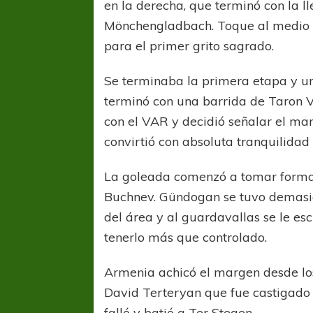
en la derecha, que terminó con la l
Mönchengladbach. Toque al medio y
para el primer grito sagrado.
Se terminaba la primera etapa y un
terminó con una barrida de Taron Vo
con el VAR y decidió señalar el ma
convirtió con absoluta tranquilidad
COPA SUDAMER
Sur De
La goleada comenzó a tomar forma a
Buchnev. Gündogan se tuvo demasia
COPA SUDAMERICANA
TIGRE
A pesar de la derrota Tigre avanzó a
del área y al guardavallas se le es
Octavos de Final
tenerlo más que controlado.
Armenia achicó el margen desde lo
David Terteryan que fue castigado
falló y batió a Ter Stegen.