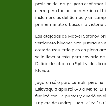
posición del grupo, para confirmar l
cierre pero fue harto merecido el 
inclemencias del tiempo y un campo
primer minuto a buscar la victoria 
Las atajadas de Matvei Safonov priv
verdadero blooper hizo justicia en e
costado izquierdo picó en plena ár
se la llevó puesta, para enviarla de
Delirio desatado en Split y clasific
Mundo.
Jugaron sólo para cumplir pero no 
Eslovaquia
aplastó 6-0 a
Malta
. El
finalizó con 14 puntos y quedó en el
Triplete de Ondrej Duda (7´, 69´ 80´