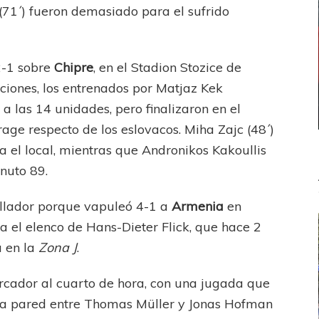
(71´) fueron demasiado para el sufrido
2-1 sobre
Chipre
, en el Stadion Stozice de
aciones, los entrenados por Matjaz Kek
 a las 14 unidades, pero finalizaron en el
age respecto de los eslovacos. Miha Zajc (48´)
a el local, mientras que Andronikos Kakoullis
inuto 89.
ollador porque vapuleó 4-1 a
Armenia
en
a el elenco de Hans-Dieter Flick, que hace 2
a en la
Zona J
.
rcador al cuarto de hora, con una jugada que
nda pared entre Thomas Müller y Jonas Hofman