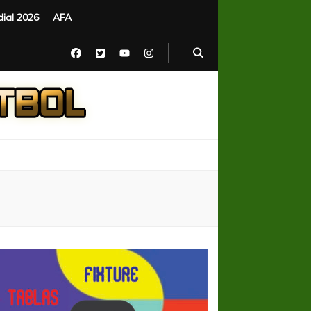
ial 2026
AFA