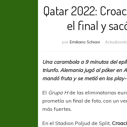
Qatar 2022: Croac
el final y sa
por
Emiliano Schiavi
Actualizad
Una carambola a 9 minutos del epílo
triunfo. Alemania jugó al póker en
mandó fruta y se metió en los play-
El
Grupo H
de las eliminatorias eu
prometía un final de foto, con un 
más fuertes.
En el Stadion Poljud de Split,
Croac