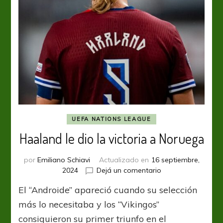
UEFA NATIONS LEAGUE
Haaland le dio la victoria a Noruega
por
Emiliano Schiavi
Actualizado en
16 septiembre,
en
2024
Dejá un comentario
Haaland
El “Androide” apareció cuando su selección
le
dio
más lo necesitaba y los “Vikingos”
la
consiguieron su primer triunfo en el
victoria