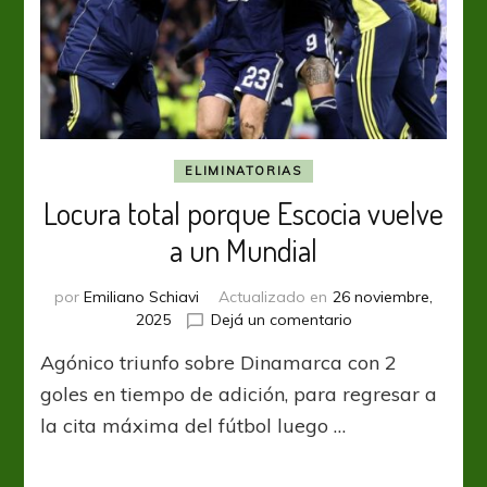
ELIMINATORIAS
Locura total porque Escocia vuelve
a un Mundial
por
Emiliano Schiavi
Actualizado en
26 noviembre,
en
2025
Dejá un comentario
Locura
Agónico triunfo sobre Dinamarca con 2
total
porque
goles en tiempo de adición, para regresar a
Escocia
la cita máxima del fútbol luego …
vuelve
a
un