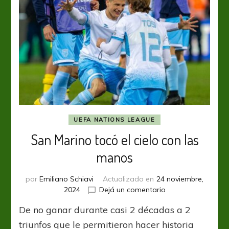
UEFA NATIONS LEAGUE
San Marino tocó el cielo con las
manos
por
Emiliano Schiavi
Actualizado en
24 noviembre,
en
2024
Dejá un comentario
San
De no ganar durante casi 2 décadas a 2
Marino
tocó
triunfos que le permitieron hacer historia