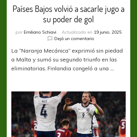
Países Bajos volvió a sacarle jugo a
su poder de gol
por
Emiliano Schiavi
Actualizado en
19 junio, 2025
en
Dejá un comentario
Países
La “Naranja Mecánica” exprimió sin piedad
Bajos
volvió
a Malta y sumó su segundo triunfo en las
a
eliminatorias. Finlandia congeló a una …
sacarle
jugo
a
su
poder
de
gol