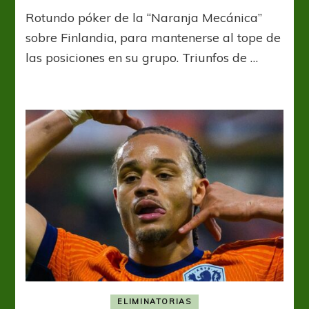
Países
Rotundo póker de la “Naranja Mecánica”
Bajos
volvió
sobre Finlandia, para mantenerse al tope de
a
las posiciones en su grupo. Triunfos de …
sacarle
jugo
a
su
contundencia
ELIMINATORIAS