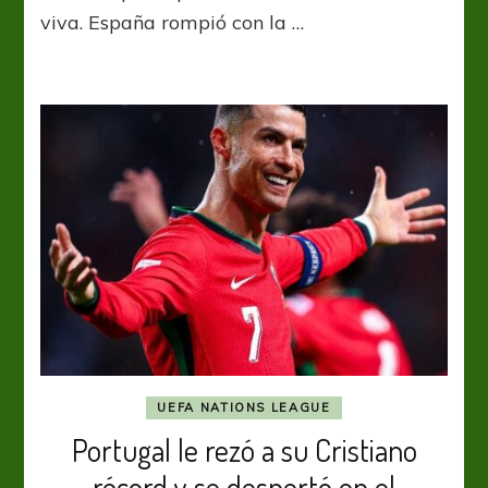
el
viva. España rompió con la …
cielo
con
las
manos
UEFA NATIONS LEAGUE
Portugal le rezó a su Cristiano
récord y se despertó en el