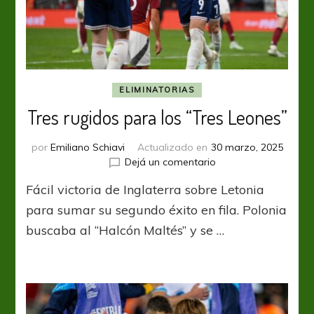
ELIMINATORIAS
Tres rugidos para los “Tres Leones”
por
Emiliano Schiavi
Actualizado en
30 marzo, 2025
en
Dejá un comentario
Tres
Fácil victoria de Inglaterra sobre Letonia
rugidos
para
para sumar su segundo éxito en fila. Polonia
los
buscaba al “Halcón Maltés” y se …
“Tres
Leones”