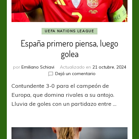
UEFA NATIONS LEAGUE
España primero piensa, luego
golea
por
Emiliano Schiavi
Actualizado en
21 octubre, 2024
en
Dejá un comentario
España
Contundente 3-0 para el campeón de
primero
piensa,
Europa, que domina rivales a su antojo.
luego
Lluvia de goles con un partidazo entre …
golea