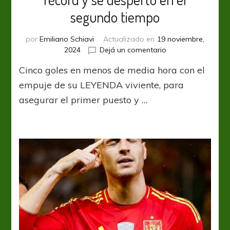
segundo tiempo
por
Emiliano Schiavi
Actualizado en
19 noviembre,
en
2024
Dejá un comentario
Portugal
Cinco goles en menos de media hora con el
le
rezó
empuje de su LEYENDA viviente, para
a
asegurar el primer puesto y …
su
Cristiano
récord
y
se
despertó
en
el
segundo
tiempo