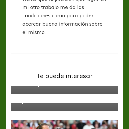
mi otro trabajo me da las
condiciones como para poder
acercar buena información sobre
el mismo.
Inglaterra Premier League
Te puede interesar
Saltó al podio
Inglaterra Premier League
“Ciudadano Pep”, el equipo
imparable