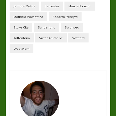
Jermain Defoe
Leicester
Manuel Lanzini
Mauricio Pochettino
Roberto Pereyra
Stoke City
Sunderland
Swansea
Tottenham
Victor Anichebe
Watford
West Ham