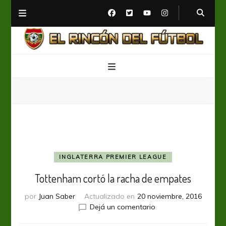
El Rincón del Fútbol
Diario digital de Fútbol
INGLATERRA PREMIER LEAGUE
Tottenham cortó la racha de empates
por
Juan Saber
Actualizado en
20 noviembre, 2016
en
Dejá un comentario
Tottenham