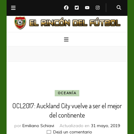
El Rincón del Fútbol
Diario digital de Fútbol
OCEANÍA
OCL2017: Auckland City vuelve a ser el mejor
del continente
por
Emiliano Schiavi
Actualizado en
31 mayo, 2019
en
Dejá un comentario