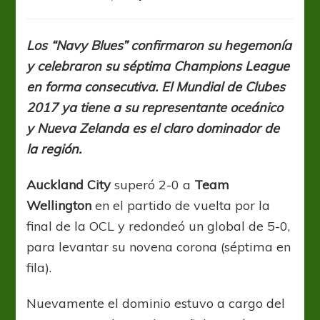
OCL2017:
Auckland
City
Los “Navy Blues” confirmaron su hegemonía
vuelve
y celebraron su séptima Champions League
a
ser
en forma consecutiva. El Mundial de Clubes
el
2017 ya tiene a su representante oceánico
mejor
y Nueva Zelanda es el claro dominador de
del
continente
la región.
Auckland City
superó 2-0 a
Team
Wellington
en el partido de vuelta por la
final de la OCL y redondeó un global de 5-0,
para levantar su novena corona (séptima en
fila).
Nuevamente el dominio estuvo a cargo del