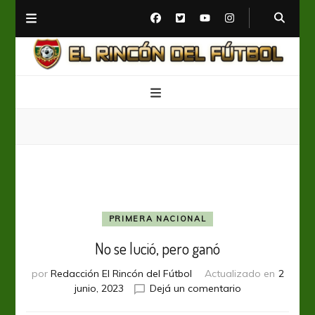
El Rincón del Fútbol
Diario digital de Fútbol
PRIMERA NACIONAL
No se lució, pero ganó
por
Redacción El Rincón del Fútbol
Actualizado en
2
en
junio, 2023
Dejá un comentario
No