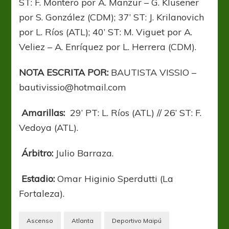
ST: F. Montero por A. Manzur – G. Klusener
por S. González (CDM); 37’ ST: J. Krilanovich
por L. Ríos (ATL); 40’ ST: M. Viguet por A.
Veliez – A. Enríquez por L. Herrera (CDM).
NOTA ESCRITA POR:
BAUTISTA VISSIO –
bautivissio@hotmail.com
Amarillas:
29’ PT: L. Ríos (ATL) // 26’ ST: F.
Vedoya (ATL).
Árbitro:
Julio Barraza.
Estadio:
Omar Higinio Sperdutti (La
Fortaleza).
Ascenso
Atlanta
Deportivo Maipú