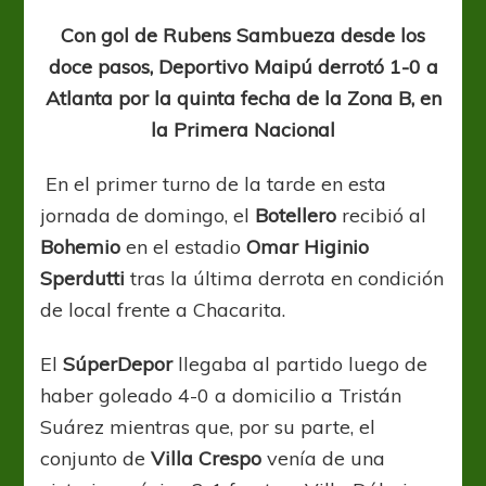
se
lució,
Con gol de Rubens Sambueza desde los
pero
doce pasos, Deportivo Maipú derrotó 1-0 a
ganó
Atlanta por la quinta fecha de la Zona B, en
la Primera Nacional
En el primer turno de la tarde en esta
jornada de domingo, el
Botellero
recibió al
Bohemio
en el estadio
Omar Higinio
Sperdutti
tras la última derrota en condición
de local frente a Chacarita.
El
SúperDepor
llegaba al partido luego de
haber goleado 4-0 a domicilio a Tristán
Suárez mientras que, por su parte, el
conjunto de
Villa Crespo
venía de una