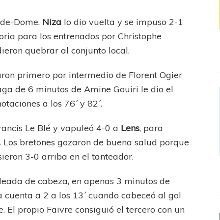
y-de-Dome,
Niza
lo dio vuelta y se impuso 2-1
toria para los entrenados por Christophe
dieron quebrar al conjunto local.
aron primero por intermedio de Florent Ogier
aga de 6 minutos de Amine Gouiri le dio el
otaciones a los 76´ y 82´.
Francis Le Blé y vapuleó 4-0 a
Lens
, para
. Los bretones gozaron de buena salud porque
ieron 3-0 arriba en el tanteador.
oleada de cabeza, en apenas 3 minutos de
a cuenta a 2 a los 13´ cuando cabeceó al gol
. El propio Faivre consiguió el tercero con un