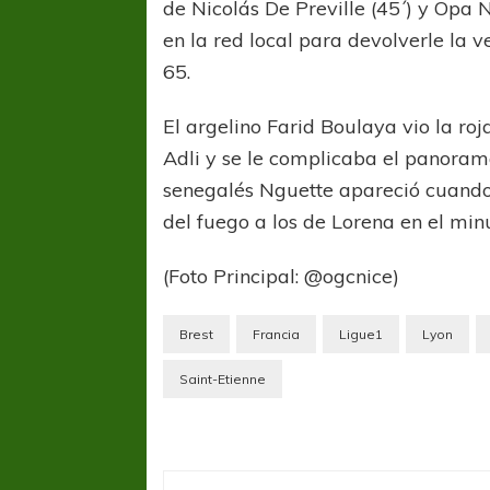
de Nicolás De Preville (45´) y Opa
en la red local para devolverle la v
65.
El argelino Farid Boulaya vio la roj
Adli y se le complicaba el panoram
senegalés Nguette apareció cuando 
del fuego a los de Lorena en el minu
(Foto Principal: @ogcnice)
Brest
Francia
Ligue1
Lyon
Saint-Etienne