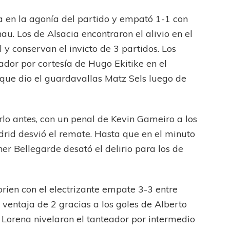
a en la agonía del partido y empató 1-1 con
FEMENINO
FÚTBOL FEMENINO
nau. Los de Alsacia encontraron el alivio en el
LA COSTA
OTRAS LIGAS FEM
y conservan el invicto de 3 partidos. Los
jaron ante su gente
Tiro se quedó con la primera semifinal
ador por cortesía de Hugo Ekitike en el
 que dio el guardavallas Matz Sels luego de
rlo antes, con un penal de Kevin Gameiro a los
adrid desvió el remate. Hasta que en el minuto
cner Bellegarde desató el delirio para los de
rien con el electrizante empate 3-3 entre
ó ventaja de 2 gracias a los goles de Alberto
e Lorena nivelaron el tanteador por intermedio