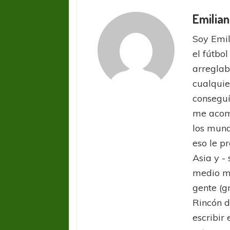
Emilian
Soy Emil
el fútbol
arreglab
cualquie
conseguí
me acom
los mund
eso le pr
Asia y -
medio ma
gente (g
Rincón d
escribir 