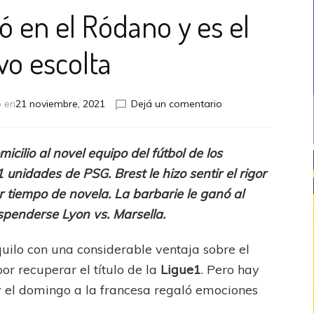
nó en el Ródano y es el
o escolta
en
o en
21 noviembre, 2021
Dejá un comentario
Ligue
1:
Niza
icilio al novel equipo del fútbol de los
ganó
1
unidades de PSG. Brest le hizo sentir el rigor
en
el
r tiempo de novela.
La barbarie le ganó al
Ródano
uspenderse Lyon vs. Marsella.
y
es
uilo con una considerable ventaja sobre el
el
nuevo
por recuperar el título de la
Ligue1
. Pero hay
escolta
y el domingo a la francesa regaló emociones