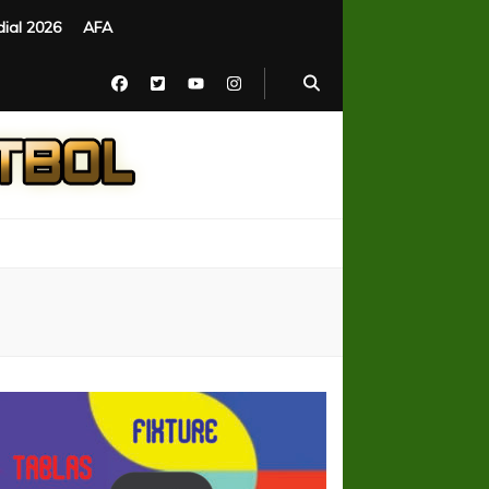
ial 2026
AFA