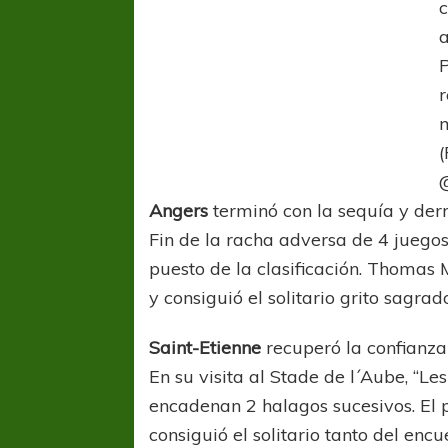
a
P
r
(
COPA SUDAMER
Angers
terminó con la sequía y der
Sur De
Fin de la racha adversa de 4 juegos
puesto de la clasificación. Thomas 
COPA SUDAMERICANA
TIGRE
y consiguió el solitario grito sagrad
A pesar de la derrota Tigre avanzó a
Octavos de Final
Saint-Etienne
recuperó la confianza
En su visita al Stade de l´Aube, “Le
encadenan 2 halagos sucesivos. El
consiguió el solitario tanto del encu