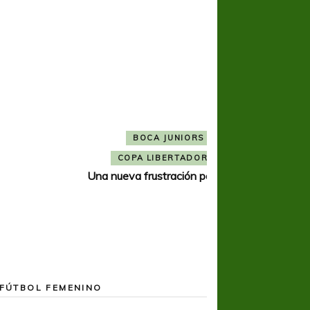
COPA SUDAMER
Noche inolvida
FÚTBOL FEMENINO