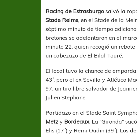
Racing de Estrasburgo
salvó la rop
FÚTBOL 
Stade Reims
, en el Stade de la Mei
LIGA DE 
séptimo minuto de tiempo adicional 
Las campeonas feste
bretones se adelantaron en el marc
minuto 22, quien recogió un rebote
un cabezazo de El Bilal Touré.
El local tuvo la chance de emparda
43´, pero el ex Sevilla y Atlético M
97, un tiro libre salvador de Jeanri
Julien Stephane.
FÚTBOL FEMENINO
Partidazo en el Stade Saint Sympho
REGIONAL AMATEUR
Metz
y
Bordeaux
. La “Gironda” sac
Verónica jugará ante Estrella del Sur en el
Elis (17´) y Remi Oudin (39´). Los d
Federal