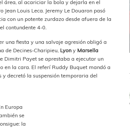
 área, al acariciar la bola y dejarla en el
ro Jean Louis Leca. Jeremy Le Douaron pasó
ncia con un potente zurdazo desde afuera de la
el contundente 4-0.
ser una fiesta y una salvaje agresión obligó a
na de Decines-Charipieu,
Lyon
y
Marsella
e Dimitri Payet se aprestaba a ejecutar un
azo en la cara. El referí Ruddy Buquet mandó a
os y decretó la suspensión temporaria del
UEFA CHAMPIONS LEAGUE
PSG celebró el bicampeonato
En Europa
ambién se
onsigue: la