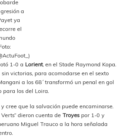
cobarde
gresión a
ayet ya
ecorre el
mundo
Foto:
@ActuFoot_)
ICANA
LANÚS
rotó 1-0 a
Lorient
, en el Stade Raymond Kopa.
fendido
 sin victorias, para acomodarse en el sexto
Mangani a los 68´ transformó un penal en gol
o para los del Loira.
 y cree que la salvación puede encaminarse.
s Verts” dieron cuenta de
Troyes
por 1-0 y
 peruano Miguel Trauco a la hora señalada
entro.