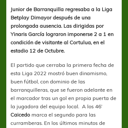
Tiburonas
ganaron
Junior de Barranquilla regresaba a la Liga
en
Betplay Dimayor después de una
su
regreso
prolongada ausencia. Las dirigidas por
a
Yinaris García lograron imponerse 2 a 1 en
la
condición de visitante al Cortulua, en el
Liga
estadio 12 de Octubre.
El partido que cerraba la primera fecha de
esta Liga 2022 mostró buen dinamismo,
buen fútbol, con dominio de las
barranquilleras, que se fueron adelante en
el marcador tras un gol en propia puerta de
la jugadora del equipo local. A los 46’
Caicedo
marca el segundo para las
curramberas. En los últimos minutos de