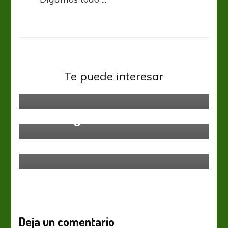
Liga Española
Te puede interesar
Hola Madrid
Liga Española
Lluvia de goles en el Balaídos
Liga Española
Ligas del mundo
Ya es un clásico
Deja un comentario