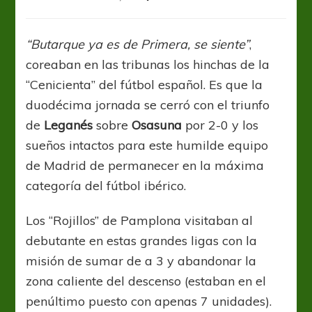
Leganés
superó
a
“Butarque ya es de Primera, se siente”
,
Osasuna
coreaban en las tribunas los hinchas de la
y
se
“Cenicienta” del fútbol español. Es que la
despega
duodécima jornada se cerró con el triunfo
del
de
Leganés
sobre
Osasuna
por 2-0 y los
fondo
sueños intactos para este humilde equipo
de Madrid de permanecer en la máxima
categoría del fútbol ibérico.
Los “Rojillos” de Pamplona visitaban al
debutante en estas grandes ligas con la
misión de sumar de a 3 y abandonar la
zona caliente del descenso (estaban en el
penúltimo puesto con apenas 7 unidades).