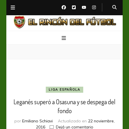
El Rincón del Fútbol
Diario digital de Fútbol
LIGA ESPAÑOLA
Leganés superó a Osasuna y se despega del
fondo
por
Emiliano Schiavi
Actualizado en
22 noviembre,
en
2016
Dejá un comentario