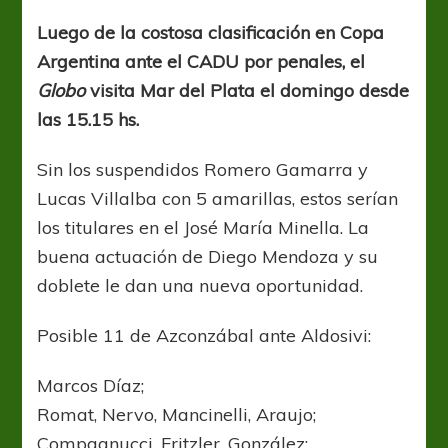
la
imagen
Luego de la costosa clasificación en Copa
en
Argentina ante el CADU por penales, el
el
Minella
Globo
visita Mar del Plata el domingo desde
las 15.15 hs.
Sin los suspendidos Romero Gamarra y
Lucas Villalba con 5 amarillas, estos serían
los titulares en el José María Minella. La
buena actuación de Diego Mendoza y su
doblete le dan una nueva oportunidad.
Posible 11 de Azconzábal ante Aldosivi:
Marcos Díaz;
Romat, Nervo, Mancinelli, Araujo;
Compagnucci, Fritzler, González;