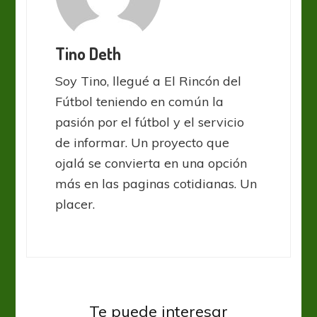
Tino Deth
Soy Tino, llegué a El Rincón del
Fútbol teniendo en común la
pasión por el fútbol y el servicio
de informar. Un proyecto que
ojalá se convierta en una opción
más en las paginas cotidianas. Un
placer.
Liga Profesional
Talleres
Talleres abre más la herida de
Te puede interesar