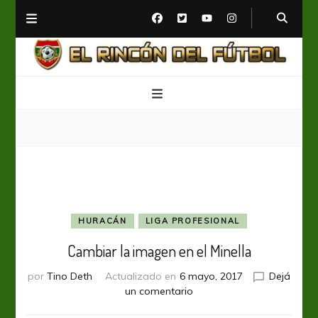
El Rincón del Fútbol
Diario digital de Fútbol
HURACÁN
LIGA PROFESIONAL
Cambiar la imagen en el Minella
por
Tino Deth
Actualizado en
6 mayo, 2017
Dejá
en
un comentario
Cambiar