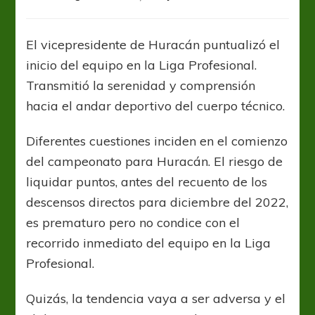
Gustavo
Mendelovich:
“El
El vicepresidente de Huracán puntualizó el
90%
inicio del equipo en la Liga Profesional.
de
los
Transmitió la serenidad y comprensión
refuerzos,
hacia el andar deportivo del cuerpo técnico.
fueron
pedidos
Diferentes cuestiones inciden en el comienzo
por
Kudelka”
del campeonato para Huracán. El riesgo de
liquidar puntos, antes del recuento de los
descensos directos para diciembre del 2022,
es prematuro pero no condice con el
recorrido inmediato del equipo en la Liga
Profesional.
Quizás, la tendencia vaya a ser adversa y el