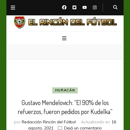
El Rincón del Fútbol
Diario digital de Fútbol
HURACÁN
Gustavo Mendelovich: “El 90% de los
refuerzos, fueron pedidos por Kudelka”
por
Redacción Rincón del Fútbol
Actualizado en
16
en
agosto, 2021
Dejá un comentario