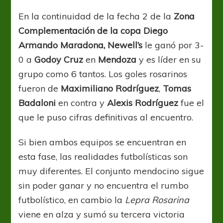
en
Mendoza
En la continuidad de la fecha 2 de la
Zona
y
Complementación de la copa Diego
es
líder
Armando Maradona, Newell’s
le ganó por 3-
0 a
Godoy Cruz
en
Mendoza
y es líder en su
grupo como 6 tantos. Los goles rosarinos
fueron de
Maximiliano Rodríguez
,
Tomas
Badaloni
en contra y
Alexis Rodríguez
fue el
que le puso cifras definitivas al encuentro.
Si bien ambos equipos se encuentran en
esta fase, las realidades futbolísticas son
muy diferentes. El conjunto mendocino sigue
sin poder ganar y no encuentra el rumbo
futbolístico, en cambio la
Lepra Rosarina
viene en alza y
sumó su tercera victoria