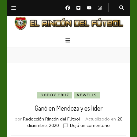
El Rincón del Fútbol
Diario digital de Fútbol
GODOY CRUZ
NEWELLS
Ganó en Mendoza y es líder
por
Redacción Rincón del Fútbol
Actualizado en
20
en
diciembre, 2020
Dejá un comentario
Ganó