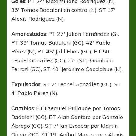
Goles
: PT 24′ Maximiliano Rodríguez (N),
36′ Tomas Badaloni en contra (N), ST 17′
Alexis Rodríguez (N).
Amonestados
: PT 27′ Julián Fernández (G),
PT 39′ Tomas Badaloni (GC), 42′ Pablo
Pérez (N), PT 48′ Jalil Elías (GC), PT 50′
Leonel González (GC), 37′ (ST): Gianluca
Ferrari (GC), ST 40′ Jerónimo Cacciabue (N).
Expulsados
: ST 2′ Leonel González (GC), ST
4′ Pablo Pérez (N).
Cambios
: ET Ezequiel Bullaude por Tomas
Badaloni (GC), ET Alan Cantero por Gonzalo
Ábrego (GC), ST 7′ Ian Escobar por Martin
Ojeda (GC), ST 19′ Aníbal Moreno por Alexis