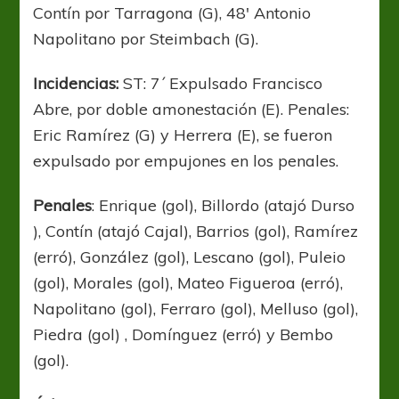
Contín por Tarragona (G), 48′ Antonio
Napolitano por Steimbach (G).
Incidencias:
ST: 7´ Expulsado Francisco
Abre, por doble amonestación (E). Penales:
Eric Ramírez (G) y Herrera (E), se fueron
expulsado por empujones en los penales.
Penales
: Enrique (gol), Billordo (atajó Durso
), Contín (atajó Cajal), Barrios (gol), Ramírez
(erró), González (gol), Lescano (gol), Puleio
(gol), Morales (gol), Mateo Figueroa (erró),
Napolitano (gol), Ferraro (gol), Melluso (gol),
Piedra (gol) , Domínguez (erró) y Bembo
(gol).