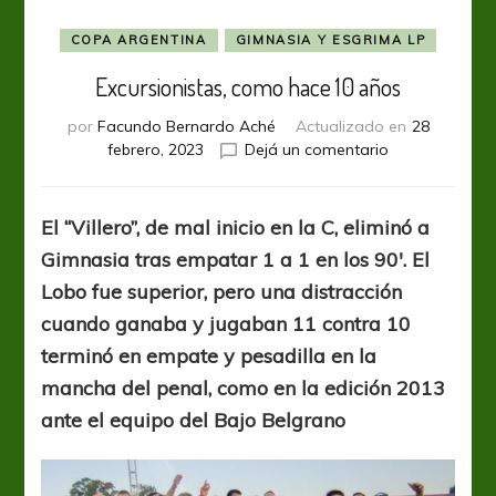
COPA ARGENTINA
GIMNASIA Y ESGRIMA LP
Excursionistas, como hace 10 años
por
Facundo Bernardo Aché
Actualizado en
28
en
febrero, 2023
Dejá un comentario
Excursionistas,
como
hace
El “Villero”, de mal inicio en la C, eliminó a
10
Gimnasia tras empatar 1 a 1 en los 90′. El
años
Lobo fue superior, pero una distracción
cuando ganaba y jugaban 11 contra 10
terminó en empate y pesadilla en la
mancha del penal, como en la edición 2013
ante el equipo del Bajo Belgrano