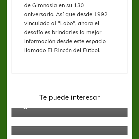
de Gimnasia en su 130
aniversario. Así que desde 1992
vinculado al "Lobo", ahora el
desafío es brindarles la mejor
información desde este espacio
llamado El Rincón del Fútbol.
Copa Argentina
Federal B 2017 para Copa
Te puede interesar
Argentina 2018
Argentinos Jrs
Copa Argentina
Argentinos venció a Olimpo con un
doblete de Ávalos
Gimnasia y Esgrima LP
Liga Profesional