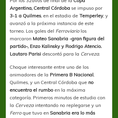
Por los 32avos de final de la
Copa
Argentina
Argentina, Central Córdoba
se impuso por
3-1 a Quilmes
, en el estadio de
Temperley
, y
avanzó a la próxima instancia de este
torneo. Los goles del
Ferroviario
los
marcaron
Mateo Sanabria -gran figura del
partido-, Enzo Kalinsky y Rodrigo Atencio.
Lautaro Parisi
descontó para la
Cerveza
.
Choque interesante entre uno de los
animadores de la
Primera B Nacional
,
Quilmes, y un Central Córdoba que
no
encuentra el rumbo
en la máxima
categoría. Primeros minutos de estudio con
la
Cerveza
intentando no replegarse y un
Ferro
que tuvo en
Sanabria era lo más