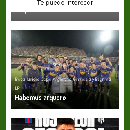
Sansinena y Rivadavia dieron la
Te puede interesar
sorpresa
Boca Juniors
Copa Argentina
Gimnasia y Esgrima
LP
Habemus arquero