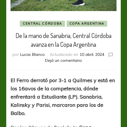
CENTRAL CÓRDOBA
COPA ARGENTINA
De la mano de Sanabria, Central Córdoba
avanza en la Copa Argentina
por
Lucas Blanco
Actualizado en
10 abril, 2024
en
Dejá un comentario
De
la
mano
El Ferro derrotó por 3-1 a Quilmes y está en
de
los 16avos de la competencia, dónde
Sanabria,
Central
enfrentará a Estudiante (LP). Sanabria,
Córdoba
Kalinsky y Parisi, marcaron para los de
avanza
Balbo.
en
la
Copa