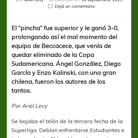
en
Dejá un comentario
Estudiantes
le
dio
El “pincha” fue superior y le ganó 3-0,
otro
prolongando así el mal momento del
cachetazo
equipo de Beccacece, que venía de
a
Independiente
quedar eliminado de la Copa
Sudamericana. Ángel González, Diego
García y Enzo Kalinski, con una gran
chilena, fueron los autores de los
tantos.
Por Ariel Levy
Se bajaba el telón de la tercera fecha de la
Superliga. Debían enfrentarse Estudiantes e