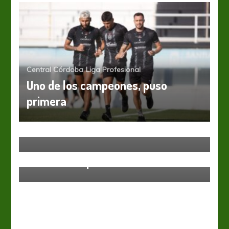
Central Córdoba
Liga Profesional
Uno de los campeones, puso
primera
Liga Profesional
San Lorenzo
Casi está
Gimnasia y Esgrima LP
Liga Profesional
Una chance para Ramírez