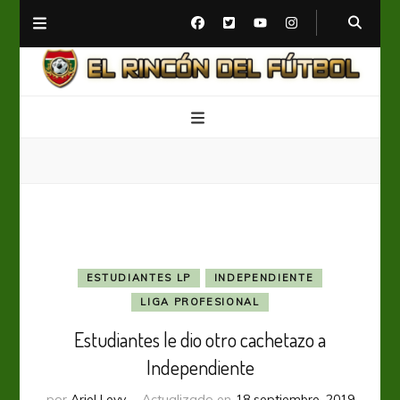
El Rincón del Fútbol
Diario digital de Fútbol
ESTUDIANTES LP
INDEPENDIENTE
LIGA PROFESIONAL
Estudiantes le dio otro cachetazo a
Independiente
por
Ariel Levy
Actualizado en
18 septiembre, 2019