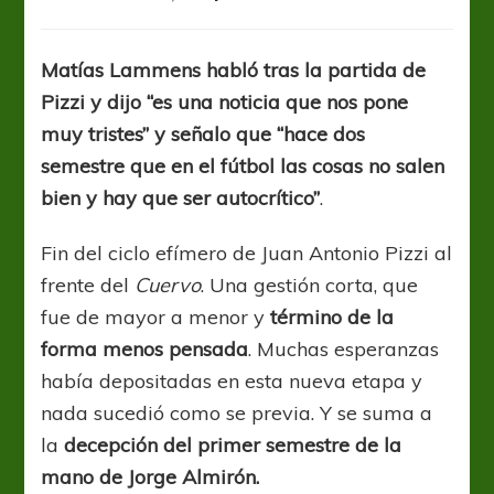
“Está
claro
que
Matías Lammens habló tras la partida de
sí
Pizzi y dijo “es una noticia que nos pone
se
trabajó,
muy tristes” y señalo que “hace dos
que
semestre que en el fútbol las cosas no salen
se
bien y hay que ser autocrítico”
.
trabajó
mucho”
Fin del ciclo efímero de Juan Antonio Pizzi al
frente del
Cuervo
. Una gestión corta, que
fue de mayor a menor y
término de la
forma menos pensada
. Muchas esperanzas
había depositadas en esta nueva etapa y
nada sucedió como se previa. Y se suma a
la
decepción del primer semestre de la
mano de Jorge Almirón.