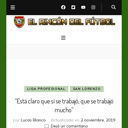
El Rincón del Fútbol
Diario digital de Fútbol
LIGA PROFESIONAL
SAN LORENZO
“Está claro que sí se trabajó, que se trabajó
mucho”
por
Lucas Blanco
Actualizado en
2 noviembre, 2019
en
Dejá un comentario