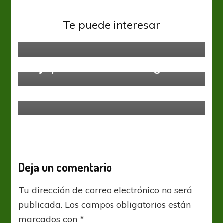
San Lorenzo
“No es culpa exclusiva de Almirón,
Te puede interesar
es de todos”
Liga Profesional
Hay que acostumbrarse a ganar
Colón
Liga Profesional
Colon viaja a Mar del Plata, para
intentar volverse “feliz”
Deja un comentario
Tu dirección de correo electrónico no será
publicada.
Los campos obligatorios están
marcados con
*