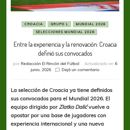
CROACIA
GRUPO L
MUNDIAL 2026
SELECCIONES MUNDIAL 2026
Entre la experiencia y la renovación: Croacia
definió sus convocados
por
Redacción El Rincón del Fútbol
Actualizado en
6
en
junio, 2026
Dejá un comentario
Entre
la
experiencia
La selección de Croacia ya tiene definidos
y
sus convocados para el Mundial 2026. El
la
renovación:
equipo dirigido por
Zlatko Dalić
vuelve a
Croacia
apostar por una base de jugadores con
definió
experiencia internacional y una nueva
sus