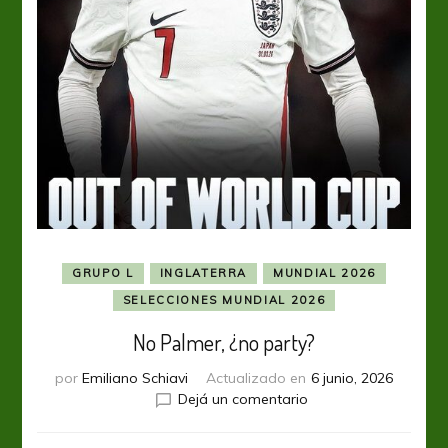
GRUPO L
INGLATERRA
MUNDIAL 2026
SELECCIONES MUNDIAL 2026
No Palmer, ¿no party?
por
Emiliano Schiavi
Actualizado en
6 junio, 2026
en
Dejá un comentario
No
Palmer,