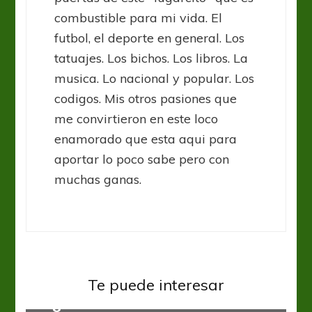
combustible para mi vida. El
futbol, el deporte en general. Los
tatuajes. Los bichos. Los libros. La
musica. Lo nacional y popular. Los
codigos. Mis otros pasiones que
me convirtieron en este loco
enamorado que esta aqui para
aportar lo poco sabe pero con
muchas ganas.
AFA
Selección Nacional
AFA apela la resolución del clásico
Te puede interesar
Argentina – Brasil