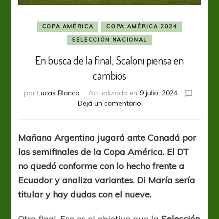
COPA AMÉRICA
COPA AMÉRICA 2024
SELECCIÓN NACIONAL
En busca de la final, Scaloni piensa en
cambios
por
Lucas Blanco
Actualizado en
9 julio, 2024
en
Dejá un comentario
En
busca
de
Mañana Argentina jugará ante Canadá por
la
las semifinales de la Copa América. El DT
final,
Scaloni
no quedó conforme con lo hecho frente a
piensa
Ecuador y analiza variantes. Di María sería
en
titular y hay dudas con el nueve.
cambios
Otra final. Ese es el objetivo que la
Selección