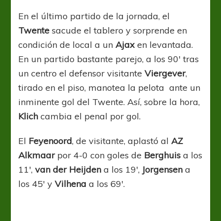
Ajax
se
En el último partido de la jornada, el
quiebra.
Twente
sacude el tablero y sorprende en
Feyenoord
puntero
condición de local a un
Ajax
en levantada.
único.
En un partido bastante parejo, a los 90′ tras
un centro el defensor visitante
Viergever
,
tirado en el piso, manotea la pelota ante un
inminente gol del Twente. Así, sobre la hora,
Klich
cambia el penal por gol.
El
Feyenoord
, de visitante, aplastó al
AZ
Alkmaar
por 4-0 con goles de
Berghuis
a los
11′,
van der Heijden
a los 19′,
Jorgensen
a
los 45′ y
Vilhena
a los 69′.