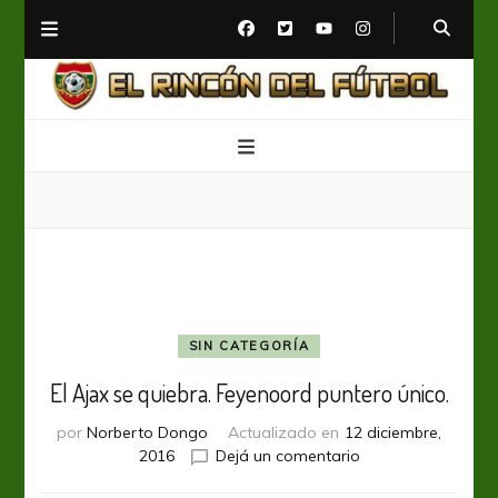
El Rincón del Fútbol
Diario digital de Fútbol
SIN CATEGORÍA
El Ajax se quiebra. Feyenoord puntero único.
por
Norberto Dongo
Actualizado en
12 diciembre,
en
2016
Dejá un comentario
El