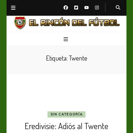
El Rincón del Fútbol
Diario digital de Fútbol
Etiqueta:
Twente
SIN CATEGORÍA
Eredivisie: Adiós al Twente