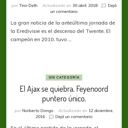
por
Tino Deth
Actualizado en
30 abril, 2018
Dejá
en
un comentario
Eredivisie:
La gran noticia de la anteúltima jornada de
Adiós
al
la Eredivisie es el descenso del Twente. El
Twente
campeón en 2010, tuvo …
SIN CATEGORÍA
El Ajax se quiebra. Feyenoord
puntero único.
por
Norberto Dongo
Actualizado en
12 diciembre,
en
2016
Dejá un comentario
El
En el último partido de la jornada, el