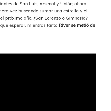
antes de San Luis, Arsenal y Unión; ahora
imera vez buscando sumar una estrella y el
del próximo año. ¿San Lorenzo o Gimnasia?
que esperar, mientras tanto
River se metió de
FEMENINO
FÚTBOL FEMENINO
LA COSTA
OTRAS LIGAS FEM
jaron ante su gente
Tiro se quedó con la primera semifinal