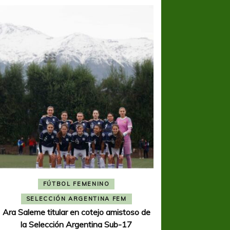
FÚTBOL FEMENINO
FÚTBOL 
SELECCIÓN ARGENTINA FEM
REGIONA
Ara Saleme titular en cotejo amistoso de
Ajustada caída de V
la Selección Argentina Sub-17
K