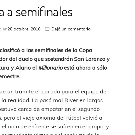
a a semifinales
en
o en
28 octubre, 2016
Dejá un comentario
De
cabeza
a
clasificó a las semifinales de la Copa
semifinales
dor del duelo que sostendrán San Lorenzo y
zura y Alario el
Millonario
está ahora a sólo
semestre.
fue un trámite el partido para el equipo de
la realidad. La pasó mal River en largos
o estuvo cerca de empatar en el segundo
, pero el viejo axioma del fútbol volvió a
el arco de enfrente se sufren en el propio y