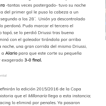
ura
-tantas veces postergado- tuvo su noche
a del primer gol le puso la cabeza a un
l segundo a los 28´. Unión ya descontrolado
 lo perdonó. Pudo marcar el tercero el
tapó, se lo perdió Driussi tras buena
nó con el goleador tirándola por arriba
a noche, una gran corrida del mismo Driussi,
ICANA
LANÚS
UEFA CHAMPIONS LEAGUE
a a
Alario
para que este corte su pequeña
fendido
PSG celebró el bicampeonato
 y exagerado
3-0 final.
ental
definirán la edición 2015/2016 de la Copa
historia que el
Millonario
llega a esta instancia;
acing lo eliminó por penales. Ya pasaron