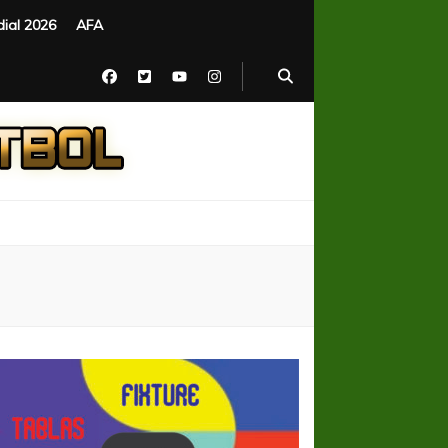
ial 2026
AFA