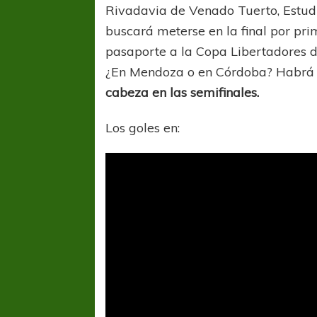
Rivadavia de Venado Tuerto, Estudi
buscará meterse en la final por pr
pasaporte a la Copa Libertadores 
¿En Mendoza o en Córdoba? Habrá 
cabeza en las semifinales.
Los goles en:
FÚTBOL FEMENINO
FÚTBOL 
REGIONAL AMATEUR
LIGA DE 
Verónica jugará ante Estrella del Sur en el
Las campeonas feste
Federal