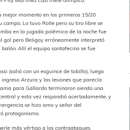
el Pity Martínez casi mete olímpico.
su mejor momento en los primeros 15/20
campo. Lo tuvo Rolle pero su tiro libre se
Gamba en la jugada polémica de la noche fue
al gol pero Beligoy erróneamente interpretó
balón. Allí el equipo santafecino se fue
i (salió con un esguince de tobillo), luego
ingreso Arzura y las lesiones que parecía
rama para Gallardo terminaron siendo una
central y esta vez respondió acertadamente, y
mergencia se hizo amo y señor del
ró protagonismo.
rle más vértigo a los contraataques.