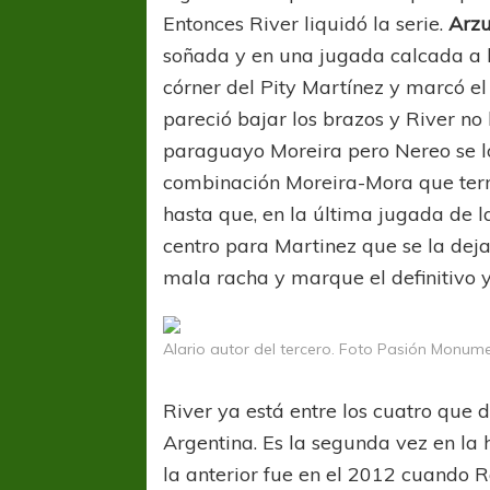
Entonces River liquidó la serie.
Arz
soñada y en una jugada calcada a l
córner del Pity Martínez y marcó e
pareció bajar los brazos y River no
paraguayo Moreira pero Nereo se lo 
combinación Moreira-Mora que termi
hasta que, en la última jugada de l
COPA SUDAMER
centro para Martinez que se la dej
Sur De
mala racha y marque el definitivo
COPA SUDAMERICANA
TIGRE
A pesar de la derrota Tigre avanzó a
Alario autor del tercero. Foto Pasión Monum
Octavos de Final
River ya está entre los cuatro que 
Argentina. Es la segunda vez en la 
la anterior fue en el 2012 cuando R