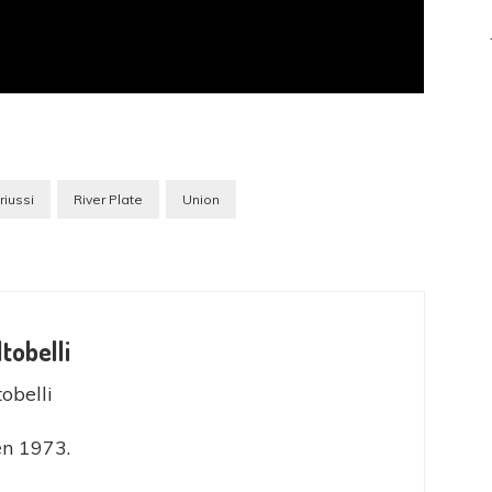
riussi
River Plate
Union
ltobelli
tobelli
en 1973.