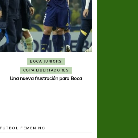
BOCA JUNIORS
COPA SUDAMER
Noche inolvida
COPA LIBERTADORES
Una nueva frustración para Boca
FÚTBOL FEMENINO