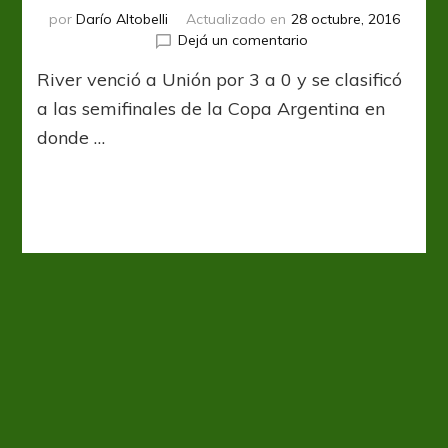
por
Darío Altobelli
Actualizado en
28 octubre, 2016
en
Dejá un comentario
De
River venció a Unión por 3 a 0 y se clasificó
cabeza
a
a las semifinales de la Copa Argentina en
semifinales
donde …