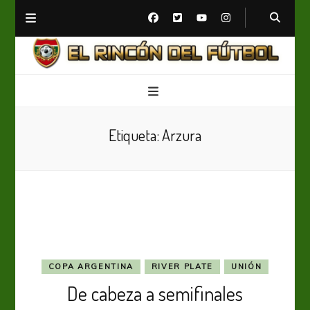
El Rincón del Fútbol
Diario digital de Fútbol
Etiqueta:
Arzura
COPA ARGENTINA
RIVER PLATE
UNIÓN
De cabeza a semifinales