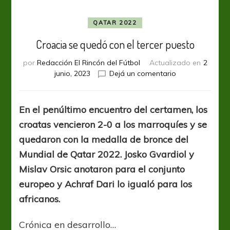
QATAR 2022
Croacia se quedó con el tercer puesto
por
Redacción El Rincón del Fútbol
Actualizado en
2
en
junio, 2023
Dejá un comentario
Croacia
se
quedó
En el penúltimo encuentro del certamen, los
con
croatas vencieron 2-0 a los marroquíes y se
el
tercer
quedaron con la medalla de bronce del
puesto
Mundial de Qatar 2022. Josko Gvardiol y
Mislav Orsic anotaron para el conjunto
europeo y Achraf Dari lo igualó para los
africanos.
Crónica en desarrollo…