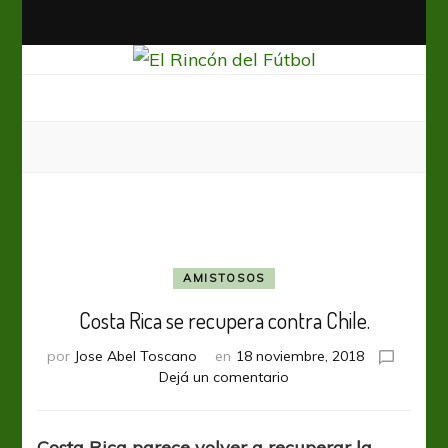
El Rincón del Fútbol
Diario digital de Fútbol
AMISTOSOS
Costa Rica se recupera contra Chile.
por
Jose Abel Toscano
en
18 noviembre, 2018
en
Dejá un comentario
Costa
Rica
se
Costa Rica parece volver a recuperar la