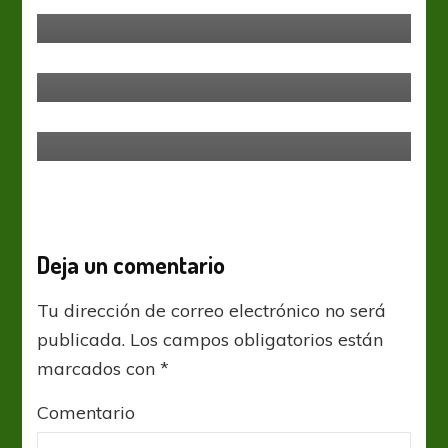
arriba
Amistosos
Banfield
El Taladro, la sorpresa de
Maldonado
Amistosos
Panamá consiguió un empate
histórico ante Brasil
Deja un comentario
Tu dirección de correo electrónico no será
publicada.
Los campos obligatorios están
marcados con
*
Comentario