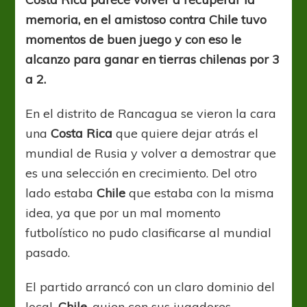
recupera
memoria, en el amistoso contra Chile tuvo
contra
Chile.
momentos de buen juego y con eso le
alcanzo para ganar en tierras chilenas por 3
a 2.
En el distrito de Rancagua se vieron la cara
una
Costa
Rica
que quiere dejar atrás el
mundial de Rusia y volver a demostrar que
es una selección en crecimiento. Del otro
lado estaba
Chile
que estaba con la misma
idea, ya que por un mal momento
futbolístico no pudo clasificarse al mundial
pasado.
El partido arrancó con un claro dominio del
local,
Chile
, quien con sus jugadores