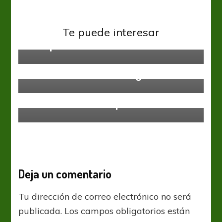
Copa América
Selección Nacional
Conmebol debate la realización de
Te puede interesar
la Copa América en Colombia
Copa América
¡Batacazo en Porto Alegre!
Copa América
Remodelaron la iluminación del
Mario Alberto Kempes
Deja un comentario
Tu dirección de correo electrónico no será
publicada.
Los campos obligatorios están