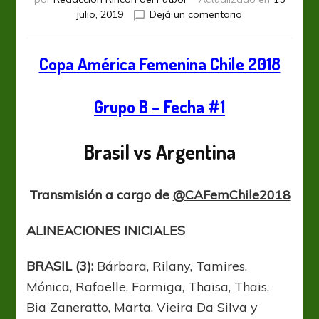
en
julio, 2019
Dejá un comentario
Copa
America
Femenina
Copa América Femenina Chile 2018
2018
en
Grupo B – Fecha #1
vivo:
Brasil
vs
Brasil vs Argentina
Argentina
Transmisión a cargo de
@CAFemChile2018
ALINEACIONES INICIALES
BRASIL (3):
Bárbara, Rilany, Tamires,
Mónica, Rafaelle, Formiga, Thaisa, Thais,
Bia Zaneratto, Marta, Vieira Da Silva y