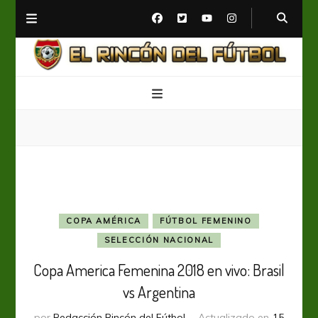
El Rincón del Fútbol
Diario digital de Fútbol
COPA AMÉRICA
FÚTBOL FEMENINO
SELECCIÓN NACIONAL
Copa America Femenina 2018 en vivo: Brasil
vs Argentina
por
Redacción Rincón del Fútbol
Actualizado en
15