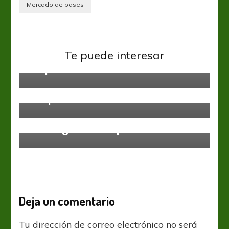
Mercado de pases
Copa Argentina
Racing Club
Te puede interesar
Suspendido
Liga Profesional
Racing Club
Rosario Central
Racing ganó el mejor partido del
campeonato
Racing Club
Yo te sigo a todas partes
Deja un comentario
Tu dirección de correo electrónico no será