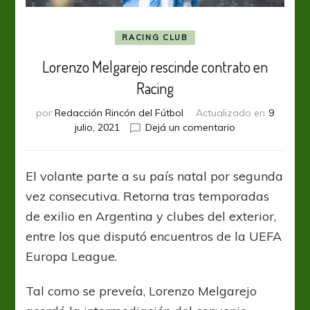
RACING CLUB
Lorenzo Melgarejo rescinde contrato en
Racing
por
Redacción Rincón del Fútbol
Actualizado en
9
en
julio, 2021
Dejá un comentario
Lorenzo
Melgarejo
rescinde
El volante parte a su país natal por segunda
contrato
vez consecutiva. Retorna tras temporadas
en
Racing
de exilio en Argentina y clubes del exterior,
entre los que disputó encuentros de la UEFA
Europa League.
Tal como se preveía, Lorenzo Melgarejo