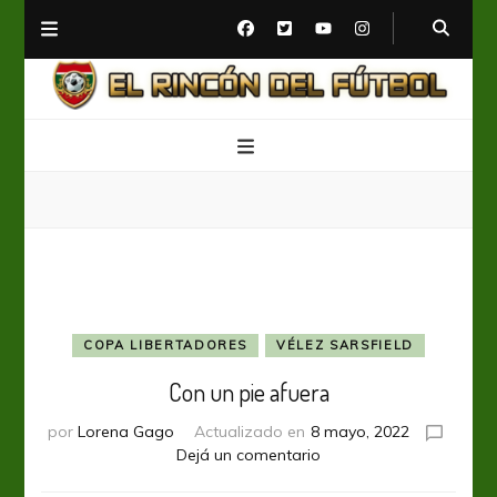
El Rincón del Fútbol
Diario digital de Fútbol
COPA LIBERTADORES
VÉLEZ SARSFIELD
Con un pie afuera
por
Lorena Gago
Actualizado en
8 mayo, 2022
en
Dejá un comentario
Con