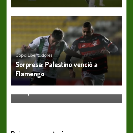
Copa Libertadores
Sorpresa: Palestino venció a
Copa Libertadores
Con entradas a 100 dólares debuta
Flamengo
en la Libertadores Gremio, el
campeón