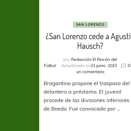
SAN LORENZO
¿San Lorenzo cede a Agust
Hausch?
por
Redacción El Rincón del
Fútbol
Actualizado en
21 junio, 2023
D
en
un comentario
¿San
Bragantino propone el traspaso del
Lorenzo
cede
delantero a préstamo. El juvenil
a
procede de las divisiones inferiores
Agustín
de Boedo. Fue convocado por …
Hausch?