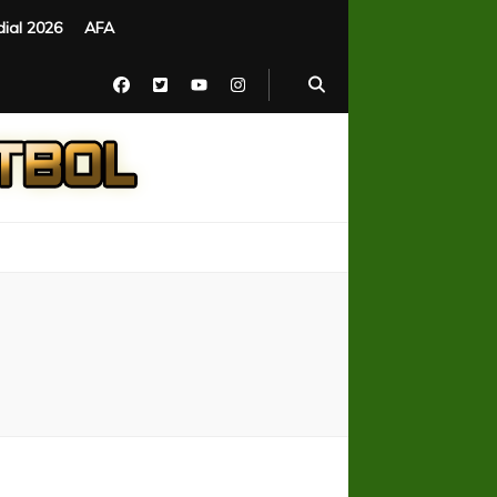
ial 2026
AFA