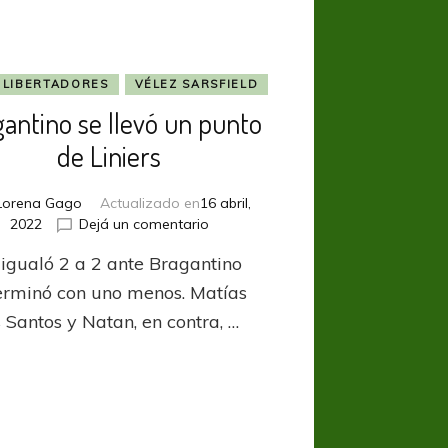
 LIBERTADORES
VÉLEZ SARSFIELD
gantino se llevó un punto
de Liniers
Lorena Gago
Actualizado en
16 abril,
en
2022
Dejá un comentario
Bragantino
 igualó 2 a 2 ante Bragantino
se
llevó
erminó con uno menos. Matías
un
 Santos y Natan, en contra, …
punto
de
Liniers