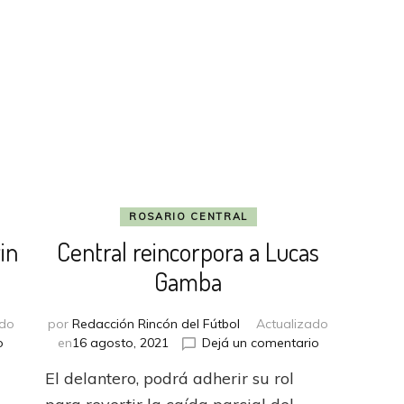
ROSARIO CENTRAL
in
Central reincorpora a Lucas
Gamba
ado
por
Redacción Rincón del Fútbol
Actualizado
en
en
o
en
16 agosto, 2021
Dejá un comentario
Lanús
Central
d
El delantero, podrá adherir su rol
prevé
reincorpora
la
a