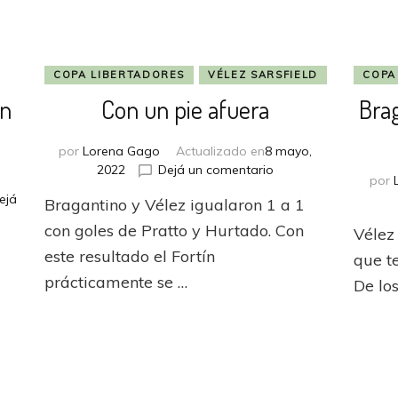
COPA LIBERTADORES
VÉLEZ SARSFIELD
COPA
ín
Con un pie afuera
Bra
por
Lorena Gago
Actualizado en
8 mayo,
en
2022
Dejá un comentario
por
Con
ejá
Bragantino y Vélez igualaron 1 a 1
un
pie
con goles de Pratto y Hurtado. Con
Vélez
afuera
este resultado el Fortín
que t
prácticamente se …
De los