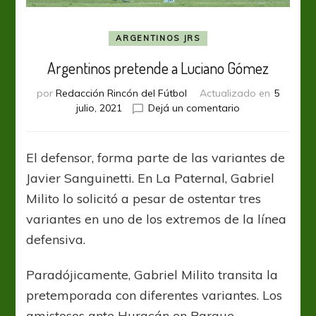
ARGENTINOS JRS
Argentinos pretende a Luciano Gómez
por
Redacción Rincón del Fútbol
Actualizado en
5
en
julio, 2021
Dejá un comentario
Argentinos
pretende
a
El defensor, forma parte de las variantes de
Luciano
Javier Sanguinetti. En La Paternal, Gabriel
Gómez
Milito lo solicitó a pesar de ostentar tres
variantes en uno de los extremos de la línea
defensiva.
Paradójicamente, Gabriel Milito transita la
pretemporada con diferentes variantes. Los
amistosos ante Huracán en Parque