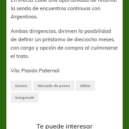
la senda de encuentros continuos con
Argentinos.
Ambas dirigencias, dirimen la posibilidad
de definir un préstamo de dieciocho meses,
con cargo y opción de compra al culminarse
el trato.
Vía: Pasión Paternal
Gomez
Mercado de pases
Militar
Sanguinetti
Argentinos Jrs
Liga Profesional
Te puede interesar