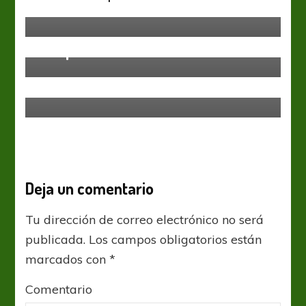
Fausto Vera recibe el alta médica
Argentinos Jrs
Argentinos evita la ida de Johan
Campaña
Argentinos Jrs
Rosario Central
El Bicho lo picó al Canalla en la
Paternal
Deja un comentario
Tu dirección de correo electrónico no será
publicada.
Los campos obligatorios están
marcados con
*
Comentario