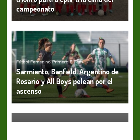
campeonato
Fútbol Femenino
Primera B Fem
Sarmiento, Banfield, Argentino de
Rosario y All Boys pelean por el
ascenso
Fútbol Femenino
Primera A Fem
Las Gladiadoras igualaron con
Huracán