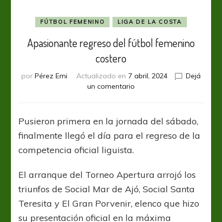
FÚTBOL FEMENINO
LIGA DE LA COSTA
Apasionante regreso del fútbol femenino
costero
por
Pérez Emi
Actualizado en
7 abril, 2024
Dejá
en
un comentario
Apasionante
regreso
del
Pusieron primera en la jornada del sábado,
fútbol
finalmente llegó el día para el regreso de la
femenino
costero
competencia oficial liguista.
El arranque del Torneo Apertura arrojó los
triunfos de Social Mar de Ajó, Social Santa
Teresita y El Gran Porvenir, elenco que hizo
su presentación oficial en la máxima