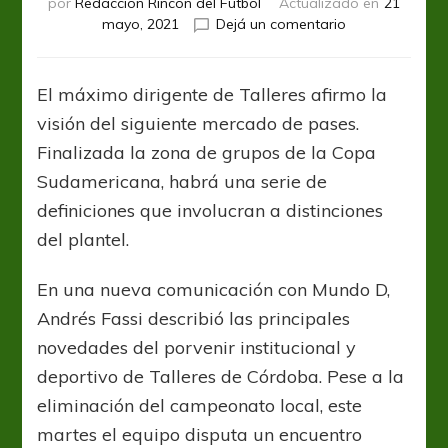
por
Redacción Rincón del Fútbol
Actualizado en
21
en
mayo, 2021
Dejá un comentario
Andrés
Fassi:
“Se
El máximo dirigente de Talleres afirmo la
pueden
visión del siguiente mercado de pases.
ir
dos
Finalizada la zona de grupos de la Copa
o
Sudamericana, habrá una serie de
tres
definiciones que involucran a distinciones
jugadores
que
del plantel.
nos
dan
En una nueva comunicación con Mundo D,
sustentabilidad
Andrés Fassi describió las principales
y
posibilidades
novedades del porvenir institucional y
de
deportivo de Talleres de Córdoba. Pese a la
crecimiento”
eliminación del campeonato local, este
martes el equipo disputa un encuentro