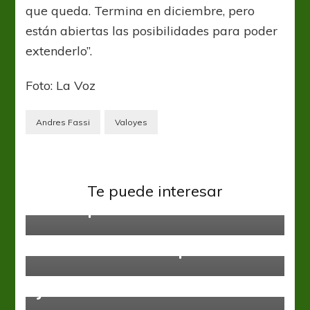
que queda. Termina en diciembre, pero
están abiertas las posibilidades para poder
extenderlo”.
Foto: La Voz
Andres Fassi
Valoyes
Talleres
Te puede interesar
La “T” quiere volver a entrenarse
Banfield
Boca Juniors
Copa Argentina
Talleres
Talleres
Copa Argentina: Boca busca el
Talleres trata el regreso de los
bicampeonato, Talleres quiere
hinchas al Mario Kempes
revancha, mientras que Patronato
y Banfield buscan hacer historia