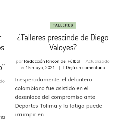
TALLERES
r
¿Talleres prescinde de Diego
os
Valoyes?
por
Redacción Rincón del Fútbol
Actualizado
o”
en
en
15 mayo, 2021
Dejá un comentario
¿Talleres
Inesperadamente, el delantero
prescinde
ado
de
en
o
colombiano fue asistido en el
Diego
Andrés
desenlace del compromiso ante
Valoyes?
Fassi:
Deportes Tolima y la fatiga puede
“Se
pueden
irrumpir en …
na
ir
dos
o