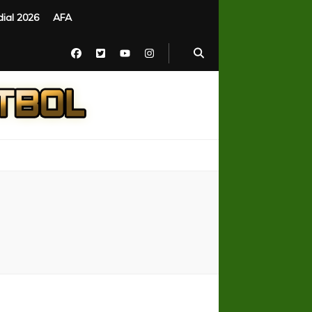
ial 2026
AFA