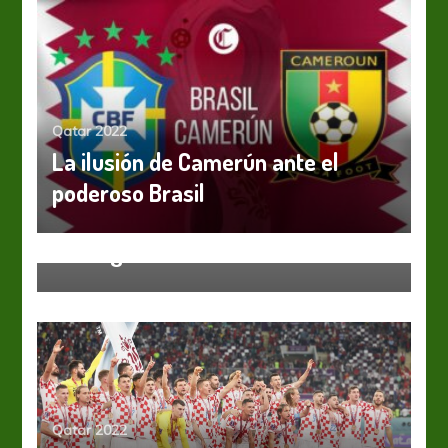
Qatar 2022
La ilusión de Camerún ante el
poderoso Brasil
Qatar 2022
México 1986, el mundial
consagratorio
Qatar 2022