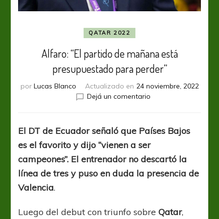
QATAR 2022
Alfaro: “El partido de mañana está
presupuestado para perder”
por
Lucas Blanco
Actualizado en
24 noviembre, 2022
en
Dejá un comentario
Alfaro:
“El
partido
El DT de Ecuador señaló que Países Bajos
de
es el favorito y dijo “vienen a ser
mañana
está
campeones”. El entrenador no descartó la
presupuestado
línea de tres y puso en duda la presencia de
para
Valencia
.
perder”
Luego del debut con triunfo sobre
Qatar
,