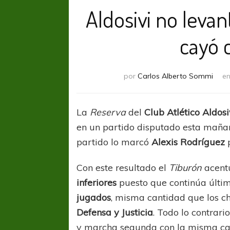
Aldosivi no leva
cayó 
por
Carlos Alberto Sommi
e
La
Reserva
del
Club Atlético Aldosi
en un partido disputado esta mañana
partido lo marcó
Alexis Rodríguez
p
Con este resultado el
Tiburón
acentú
inferiores
puesto que continúa últim
jugados
, misma cantidad que los c
Defensa y Justicia
. Todo lo contrari
y marcha segunda con la misma c