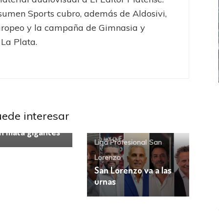
umen Sports cubro, además de Aldosivi,
uropeo y la campaña de Gimnasia y
La Plata.
a y Justicia
ICANA
LANÚS
UEFA CHAMPIONS LEAGUE
ndiente
Liga
fendido
PSG celebró el bicampeonato
uede interesar
ional
n mata gigantes
Liga Profesional
San
Lorenzo
San Lorenzo va a las
urnas