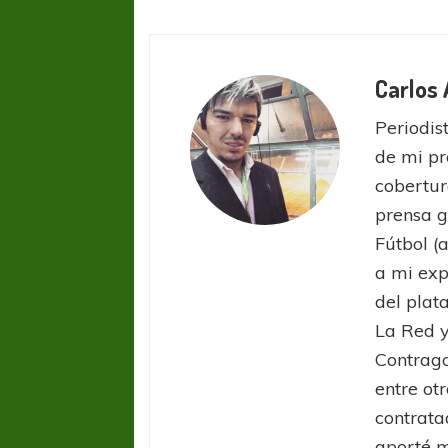
Carlos
Periodist
de mi pr
cobertur
prensa g
Fútbol (
a mi exp
del plat
La Red y
Contrago
entre ot
contrata
aporté m