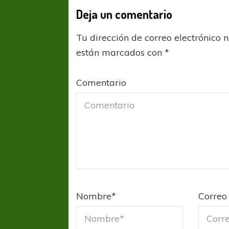
Deja un comentario
Tu dirección de correo electrónico 
están marcados con
*
Comentario
FÚTBOL FEMENINO
FÚTBOL 
Nombre
*
Correo 
REGIONAL AMATEUR
LIGA DE 
Verónica jugará ante Estrella del Sur en el
Las campeonas feste
Federal