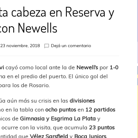
nta cabeza en Reserva y
con Newells
en
n
23 noviembre, 2018
Dejá un comentario
Aldosivi
no
levanta
vi
cayó como local ante la de
Newell’s
por
1-0
cabeza
 en el predio del puerto. El único gol del
en
Reserva
ara los de Rosario.
y
cayó
a aún más su crisis en las
divisiones
con
o en la tabla con
ocho puntos
en
12 partidos
Newells
hicos de
Gimnasia y Esgrima La Plata
y
o ocurre con la visita, que acumula
23 puntos
antidad que
Vélez Sarsfield
y
Boca Juniors
.