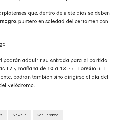
arplatenses que, dentro de siete días se deben
lmagro
, puntero en soledad del certamen con
ngo
i
podrán adquirir su entrada para el partido
las 17
y
mañana de 10 a 13
en el
predio
del
nte, podrán también sino dirigirse el día del
 del velódromo.
rs
Newells
San Lorenzo