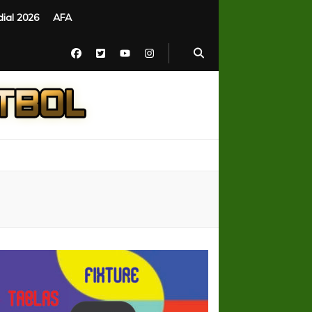
ial 2026
AFA